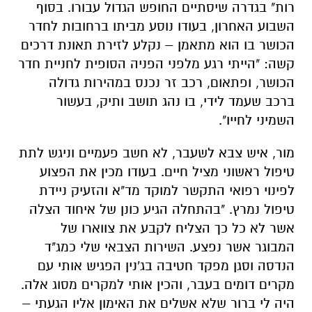
רות" בגדרה שיסתיים החופש הגדול עבורו. בסוף
השבוע האחרון, בעודו נוסע מביתו ברחובות לחדר
הכושר בו הוא מתאמן – נקלע לזירת תאונת דרכים
קשה: "הייתי רגע מלפני הפניה הסופית לחניית חדר
הכושר, ופתאום, רכב זר נכנס במהירות גדולה
ברכב שעמד לידי, בו נהג תושב ותיק, בעשור
השמיני לחייו".
מור, איש צבא לשעבר, לא חשב פעמיים וניגש לתת
טיפול ראשוני מציל חיים. בעודו מכין את הפצוע
לפינוי רפואי התקשר למוקד מד"א והזעיק ניידת
טיפול נמרץ. "בהתחלה הגיע כונן של איחוד הצלה
אשר לא כל כך הצליח לקבע את צווארו של
המבוגר אשר נפצע. השירות הצבאי שלי כמג"ד
הנדסה וסגן מפקד חטיבה בג'נין הפגיש אותי עם
מקרים דומים בעבר, והכין אותי למקרים מסוג אלה.
היה לי ברור שלא אשלים את האימון אליו הגעתי –