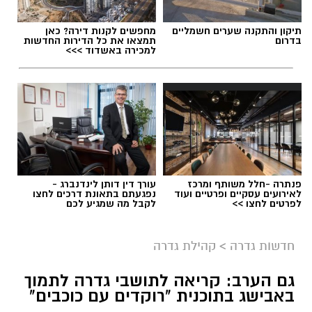
תיקון והתקנה שערים חשמליים
מחפשים לקנות דירה? כאן
בדרום
תמצאו את כל הדירות החדשות
למכירה באשדוד >>>
פנתרה -חלל משותף ומרכז
עורך דין דותן לינדנברג -
לאירועים עסקיים ופרטיים ועוד
נפגעתם בתאונת דרכים לחצו
לפרטים לחצו >>
לקבל מה שמגיע לכם
מיכל אבן צור (מועצה מקומית גדרה)
חדשות גדרה
>
קהילת גדרה
מיכל אבן צור מונתה למנהלת חטיבת הביניים
החדשה של בית הספר דרכא רמון. אבן צור,
גם הערב: קריאה לתושבי גדרה לתמוך
באבישג בתוכנית "רוקדים עם כוכבים"
תושבת גדרה, נמנית עם אנשי הצוות שהקימו את