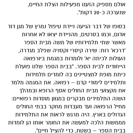
אולם מספיק הזענו מפעילות הצלת החיים,
שנערכה כ-20 דקות".
בסופו של דבר הגיעה ניידת טיפול נמרץ של מגן דוד
אדום, וכמו בסרטים, מהניידת יצאו לא אחרות
מאשר שתי תלמידותיו של משה מבית הספר
'דרכא' רות: שירה קיסרי וקסניה שפלב מגדרה,
העולות לכיתה יא' ולומדות במגמת ביורפואה
הייחודית לבית הספר. "בבית הספר שלנו פועלת
כיתת מופת למצטיינים בה לומדים תלמידות
ותלמידים לימודי קדם – רפואה. את המגמה מלמד
אח מקצועי מבית החולים אסף הרופא ובמהלך
השנה התלמידים מבקרים במגוון מוסדות רפואיים:
מחיל הרפואה ועד מעבדות מחקר בבתי החולים
הגדולים בארץ. היה מרגש לראות את התלמידות
מממשות הלכה למעשה את החומר אותו הן לומדות
בבית הספר – בשטח, כדי להציל חיים".