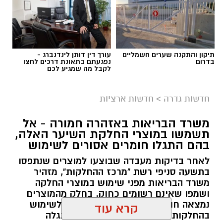
תיקון והתקנה שערים חשמליים
עורך דין דותן לינדנברג -
בדרום
נפגעתם בתאונת דרכים לחצו
לקבל מה שמגיע לכם
גיוס
במסגרת התפקיד יידרש המועמד להוביל את תחום
חדשות גדרה
>
חדשות ארציות
החינוך וההדרכה במוזיאון, לנהל ולהוביל צוות
משרד הבריאות באזהרה חמורה - אל
מקצועי, לפתח תוכניות חינוכיות, ליצור אירועי תוכן
תשמשו במוצרי החלקת השיער האלה,
ופרויקטים ייחודיים ולעבוד מול קהלים מגוונים, תוך
בהם התגלו חומרים אסורים לשימוש
חיבור בין עולם התרבות, החינוך והקהילה.
לאחר בדיקות מעבדה שבוצעו למוצרים שנתפסו
בתשעה סניפי רשת "מרכז ההחלקות", מזהיר
בין דרישות התפקיד:
משרד הבריאות מפני שימוש במוצרי החלקה
ושמפו שאינם רשומים כחוק. בחלק מהמוצרים
תואר אקדמי המוכר על ידי המועצה להשכלה
נמצאה חומצה גליאוקסילית האסורה לשימוש
בהחלקות שיער, ובמוצרים נוספים התגלה
גבוהה.