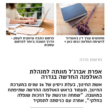
לפרטים המלאים ולהגשת מועמדות ניתן להיכנס
לעמוד הדרושים של החברה העירונית:
להגשת מועמדות לחצו כאן
מחפשים עורך דין באשדוד
פרסום כתבה שיווקית לעסק -
לרשימה המלאה כנסו כאן >
הדרך הטובה ביותר לפרסום
עסקים
יש לכם מידע חשוב שטרם נחשף? צילומים מאירוע
חדשותי? מצאתם טעות בכתבה? נשמח שתשתפו
חדשות גדרה
אותנו
צילומים: משרד הבריאות
אפרת אברג’ל מונתה למנהלת
האולפנה החדשה בגדרה
משרד הבריאות פרסם אזהרה לציבור מפני שימוש
אשת החינוך, בעלת ניסיון של 26 שנים במערכת
במוצרי שיער נוספים שנתפסו במסגרת מבצע
החינוך, תעמוד בראש האולפנה החדשה שתיפתח
פיקוח שנערך בתשעה סניפי רשת "מרכז
במושבה. ״שמחה ונרגשת על הזכות שנפלה
בחלקי״, אמרה עם כניסתה לתפקיד
ההחלקות".