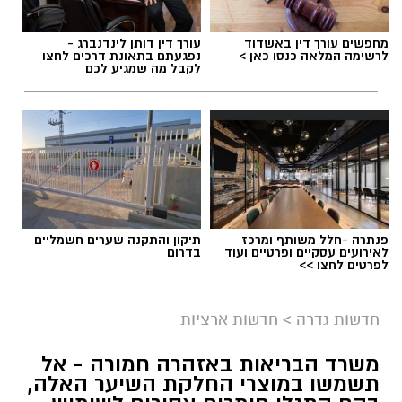
מחפשים עורך דין באשדוד
עורך דין דותן לינדנברג -
לרשימה המלאה כנסו כאן >
נפגעתם בתאונת דרכים לחצו
לקבל מה שמגיע לכם
פנתרה -חלל משותף ומרכז
תיקון והתקנה שערים חשמליים
לאירועים עסקיים ופרטיים ועוד
בדרום
לפרטים לחצו >>
גיוס
במסגרת התפקיד יידרש המועמד להוביל את תחום
חדשות גדרה
>
חדשות ארציות
החינוך וההדרכה במוזיאון, לנהל ולהוביל צוות
משרד הבריאות באזהרה חמורה - אל
מקצועי, לפתח תוכניות חינוכיות, ליצור אירועי תוכן
תשמשו במוצרי החלקת השיער האלה,
ופרויקטים ייחודיים ולעבוד מול קהלים מגוונים, תוך