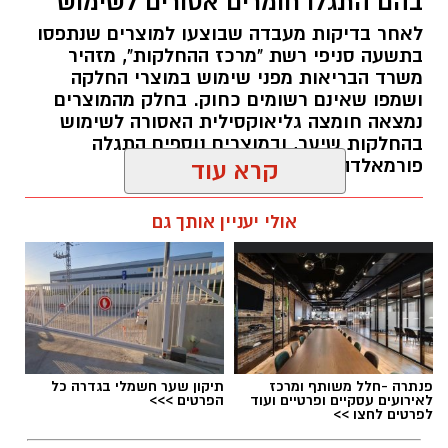
בהם התגלו חומרים אסורים לשימוש
חיבור בין עולם התרבות, החינוך והקהילה.
לאחר בדיקות מעבדה שבוצעו למוצרים שנתפסו
בתשעה סניפי רשת "מרכז ההחלקות", מזהיר
בין דרישות התפקיד:
משרד הבריאות מפני שימוש במוצרי החלקה
ושמפו שאינם רשומים כחוק. בחלק מהמוצרים
תואר אקדמי המוכר על ידי המועצה להשכלה
נמצאה חומצה גליאוקסילית האסורה לשימוש
בהחלקות שיער, ובמוצרים נוספים התגלה
גבוהה.
פורמאלדהיד - חומר המוגדר כמסרטן
קרא עוד
ניסיון בפיתוח הדרכה ועמידה מול קהל.
ניסיון ויכולת בניהול והובלת צוות.
מנהל האתר / 08:34 07.08.26
אולי יעניין אותך גם
יכולת לפיתוח והפקת פרויקטים מיוחדים
ואירועי תוכן.
חשיבה עצמאית ורב־תחומית.
יחסי אנוש מצוינים, יוזמה ויצירתיות.
במוזיאון מציינים כי הם מחפשים מועמד או מועמדת
תגים:
משרד הבריאות
,
חומרים מסוכנים
,
מרכז
פנתרה -חלל משותף ומרכז
תיקון שער חשמלי בגדרה כל
בעלי "ראש מלא ברעיונות", שיצטרפו להובלת
ההחלקות
לאירועים עסקיים ופרטיים ועוד
הפרטים >>>
לפרטים לחצו >>
הפעילות החינוכית והקהילתית של אחד ממוסדות
התרבות הבולטים בעיר.