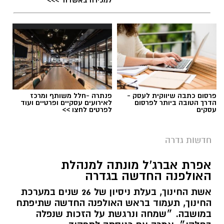
הפעילות החינוכית והקהילתית של אחד ממוסדות
התרבות הבולטים בעיר.
לפרטים המלאים ולהגשת מועמדות ניתן להיכנס
לעמוד הדרושים של החברה העירונית:
להגשת מועמדות לחצו כאן
פרסום כתבה שיווקית לעסק -
פנתרה -חלל משותף ומרכז
הדרך הטובה ביותר לפרסום
לאירועים עסקיים ופרטיים ועוד
עסקים
לפרטים לחצו >>
יש לכם מידע חשוב שטרם נחשף? צילומים מאירוע
חדשותי? מצאתם טעות בכתבה? נשמח שתשתפו
חדשות גדרה
אותנו
צילומים: משרד הבריאות
אפרת אברג’ל מונתה למנהלת
האולפנה החדשה בגדרה
משרד הבריאות פרסם אזהרה לציבור מפני שימוש
אשת החינוך, בעלת ניסיון של 26 שנים במערכת
במוצרי שיער נוספים שנתפסו במסגרת מבצע
החינוך, תעמוד בראש האולפנה החדשה שתיפתח
פיקוח שנערך בתשעה סניפי רשת "מרכז
במושבה. ״שמחה ונרגשת על הזכות שנפלה