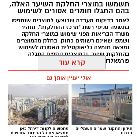
תשמשו במוצרי החלקת השיער האלה,
ופרויקטים ייחודיים ולעבוד מול קהלים מגוונים, תוך
בהם התגלו חומרים אסורים לשימוש
חיבור בין עולם התרבות, החינוך והקהילה.
לאחר בדיקות מעבדה שבוצעו למוצרים שנתפסו
בתשעה סניפי רשת "מרכז ההחלקות", מזהיר
בין דרישות התפקיד:
משרד הבריאות מפני שימוש במוצרי החלקה
ושמפו שאינם רשומים כחוק. בחלק מהמוצרים
תואר אקדמי המוכר על ידי המועצה להשכלה
נמצאה חומצה גליאוקסילית האסורה לשימוש
בהחלקות שיער, ובמוצרים נוספים התגלה
גבוהה.
פורמאלדהיד - חומר המוגדר כמסרטן
קרא עוד
ניסיון בפיתוח הדרכה ועמידה מול קהל.
ניסיון ויכולת בניהול והובלת צוות.
מנהל האתר / 08:34 07.08.26
אולי יעניין אותך גם
יכולת לפיתוח והפקת פרויקטים מיוחדים
ואירועי תוכן.
חשיבה עצמאית ורב־תחומית.
יחסי אנוש מצוינים, יוזמה ויצירתיות.
במוזיאון מציינים כי הם מחפשים מועמד או מועמדת
תגים:
משרד הבריאות
,
חומרים מסוכנים
,
מרכז
תיקון והתקנה שערים חשמליים
מחפשים לקנות דירה? כאן
בעלי "ראש מלא ברעיונות", שיצטרפו להובלת
ההחלקות
בדרום
תמצאו את כל הדירות החדשות
למכירה באשדוד >>>