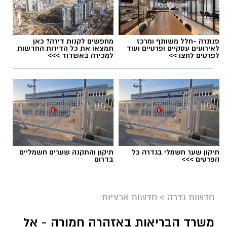
פנתרה -חלל משותף ומרכז
מחפשים לקנות דירה? כאן
לאירועים עסקיים ופרטיים ועוד
תמצאו את כל הדירות החדשות
לפרטים לחצו >>
למכירה באשדוד >>>
תיקון שער חשמלי בגדרה כל
תיקון והתקנה שערים חשמליים
הפרטים >>>
בדרום
גיוס
במסגרת התפקיד יידרש המועמד להוביל את תחום
חדשות גדרה
>
חדשות ארציות
החינוך וההדרכה במוזיאון, לנהל ולהוביל צוות
משרד הבריאות באזהרה חמורה - אל
מקצועי, לפתח תוכניות חינוכיות, ליצור אירועי תוכן