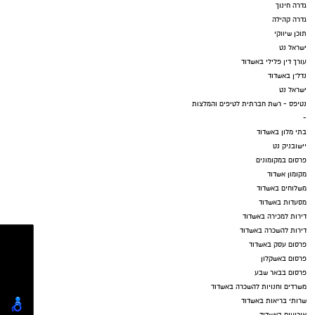
גדרה חינוך
גדרה קהילה
תוכן שיווקי
ישראל נט
עורך דין פלילי באשדוד
נדל"ן באשדוד
ישראל נט
נטיפס - רשת חברתית לטיפים והמלצות
-
בתי מלון באשדוד
יישובניק נט
פרסום במקומונים
מקומון אשדוד
משלוחים באשדוד
מסעדות באשדוד
דירות למכירה באשדוד
דירות להשכרה באשדוד
פרסום עסק באשדוד
פרסום באשקלון
פרסום בבאר שבע
משרדים וחנויות להשכרה באשדוד
שרותי בריאות באשדוד
אירועים באשדוד