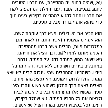
(20),שהיה בחופשה מהסיירת, עם חבריו הטובים
לחגוג במסיבת הנובה. עם תחילת המתקפה, לקח
את חבריו וחתר להגיע לממדי"ם בקיבוץ רעים תוך
כדי שהוא אוסף בדרך מבלים נוספים.
הוא הכיר את השבילים ומצא דרך עוקפת לשם.
הוא אסף מהמיגוניות (אשר התבררו לאחר מכן
כמלכודות מוות) מבלים אשר ברחו מהמסיבה
והכניס אותם לממדי"¬ם, וכך הציל את חייהם.
גיא נשאר מחוץ לממ"ד להגן על הממ"ד, נלחם
במחבלים בידיים חשופות, ללא נשק, והרג מחבל
בידיו. כשהבינו המחבלים שמי שנכנס לבית לא יוצא
ממנו, החלו לזרוק רימונים. גיא נפצע מהרימונים,
הצליח לצאת דרך החלון כשהוא פצוע ונהרג מירי
נוסף, מעשיו אלו מנעו מהמחבלים להיכנס לבית
ולרצוח את כל חבריו בממ"ד. גיא שנולד בקיבוץ
רעים, נפל בקיבוץ רעים. במותו הציל 30 אנשים,