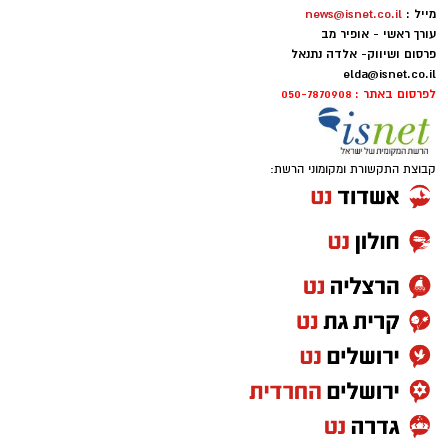
נסיבות התאונה נמצאות בבדיקה
אותנו
מייל :
news@isnet.co.il
עורך ראשי - אופיר מב
פרסום ושיווק- אלדה נתנאל
elda@isnet.co.il
לפרסום באתר : 050-7870908
יש לכם מידע חשוב שטרם נחשף? צילומים מאירוע
חדשותי? מצאתם טעות בכתבה? נשמח שתשתפו
אותנו
קבוצת התקשורת ומקומוני הרשת: