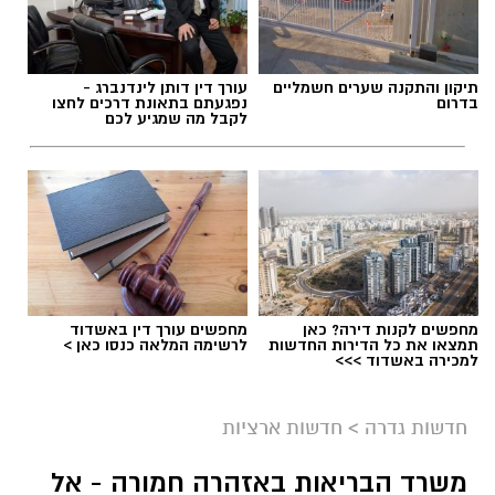
תיקון והתקנה שערים חשמליים
עורך דין דותן לינדנברג -
בדרום
נפגעתם בתאונת דרכים לחצו
לקבל מה שמגיע לכם
מחפשים לקנות דירה? כאן
מחפשים עורך דין באשדוד
תמצאו את כל הדירות החדשות
לרשימה המלאה כנסו כאן >
למכירה באשדוד >>>
גיוס
במסגרת התפקיד יידרש המועמד להוביל את תחום
חדשות גדרה
>
חדשות ארציות
החינוך וההדרכה במוזיאון, לנהל ולהוביל צוות
משרד הבריאות באזהרה חמורה - אל
מקצועי, לפתח תוכניות חינוכיות, ליצור אירועי תוכן