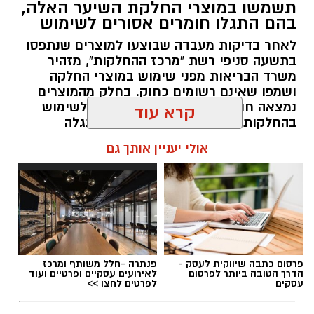
תשמשו במוצרי החלקת השיער האלה,
ופרויקטים ייחודיים ולעבוד מול קהלים מגוונים, תוך
בהם התגלו חומרים אסורים לשימוש
חיבור בין עולם התרבות, החינוך והקהילה.
לאחר בדיקות מעבדה שבוצעו למוצרים שנתפסו
בתשעה סניפי רשת "מרכז ההחלקות", מזהיר
בין דרישות התפקיד:
משרד הבריאות מפני שימוש במוצרי החלקה
ושמפו שאינם רשומים כחוק. בחלק מהמוצרים
תואר אקדמי המוכר על ידי המועצה להשכלה
נמצאה חומצה גליאוקסילית האסורה לשימוש
בהחלקות שיער, ובמוצרים נוספים התגלה
גבוהה.
פורמאלדהיד - חומר המוגדר כמסרטן
קרא עוד
ניסיון בפיתוח הדרכה ועמידה מול קהל.
ניסיון ויכולת בניהול והובלת צוות.
מנהל האתר / 08:34 07.08.26
אולי יעניין אותך גם
יכולת לפיתוח והפקת פרויקטים מיוחדים
ואירועי תוכן.
חשיבה עצמאית ורב־תחומית.
יחסי אנוש מצוינים, יוזמה ויצירתיות.
במוזיאון מציינים כי הם מחפשים מועמד או מועמדת
תגים:
משרד הבריאות
,
חומרים מסוכנים
,
מרכז
פרסום כתבה שיווקית לעסק -
פנתרה -חלל משותף ומרכז
בעלי "ראש מלא ברעיונות", שיצטרפו להובלת
ההחלקות
הדרך הטובה ביותר לפרסום
לאירועים עסקיים ופרטיים ועוד
עסקים
לפרטים לחצו >>