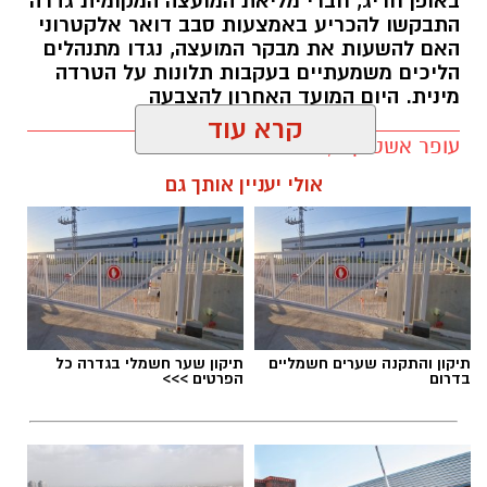
באופן חריג, חברי מליאת המועצה המקומית גדרה
חדשותי? מצאתם טעות בכתבה? נשמח שתשתפו
התבקשו להכריע באמצעות סבב דואר אלקטרוני
נסיבות התאונה נמצאות בבדיקה
אותנו
האם להשעות את מבקר המועצה, נגדו מתנהלים
הליכים משמעתיים בעקבות תלונות על הטרדה
מינית. היום המועד האחרון להצבעה
יש לכם מידע חשוב שטרם נחשף? צילומים מאירוע
עופר אשטוקר / 10:59 06.08.26
חדשותי? מצאתם טעות בכתבה? נשמח שתשתפו
קרא עוד
אותנו
אולי יעניין אותך גם
תגים:
מועצה מקומית גדרה
,
חשד להטרדה מינית
בגדרה
תיקון והתקנה שערים חשמליים
תיקון שער חשמלי בגדרה כל
בדרום
הפרטים >>>