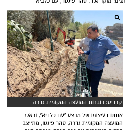
תגים:
מוקד 106
,
סהר פינטו
,
עם כלביא
קרדיט: דוברות המועצה המקומית גדרה
אנחנו בעיצומו של מבצע "עם כלביא", וראש
המועצה המקומית גדרה, סהר פינטו, מתייצב