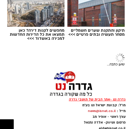
תיקון והתקנת שערים חשמליים
מחפשים לקנות דירה? כאן
מסחר תעשיה ובתים פרטיים >>>
תמצאו את כל הדירות החדשות
למכירה באשדוד >>>
ישיבת מועצה בגדרה - ארכיון
בצעד חריג ויוצא דופן התבקשו חברי מליאת
טוען כתבה...
המועצה המקומית גדרה התבקשו באמצעות דואר
אלקטרוני האם להשעות את מבקר המועצה, נגדו
הוגשה תובענה לבית הדין למשמעת של עובדי
הרשויות המקומיות בעקבות תלונות על הטרדה
גדרה נט -אתר הבית של תושבי גדרה
מינית.
מו"ל: קבוצת ישראל נט בע"מ
מייל :
news@isnet.co.il
במסגרת ההליך, כל 15 חברי המליאה קיבלו פנייה
עורך ראשי - אופיר מב