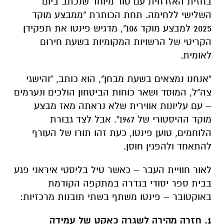
בחזית האזרחית עם טור מיוחד שנכתב ביום
השלישי ללחימה. תחת הכותרת
"ממבצע מוקד
2025 למבצע מוקד 106"
, מדגיש פינטו את תפקידן
הקריטי של הרשויות המקומיות בשעת חירום
לאומית.
"אנחנו נמצאים בשעת מבחן", הוא כותב, "והישגי
צה"ל, המוסד ושאר כוחות הביטחון הולכים ונערמים
– עם עליונות אווירית שלא נראתה מאז מבצע
מוקד ההיסטורי של 1967". אבל לצד גבורת
הלוחמים, טוען פינטו, כעת זהו תורו של העורף
להתאחד ולהפגין חוסן.
לאור חוויית העבר – כאשר טיל בליסטי איראני פגע
בבית ספר יסודי בגדרה במתקפה הקודמת
באוקטובר – פינטו משתף בשתי תובנות מרכזיות:
1. חזרה מהירה לשגרה כאקט של עמידה