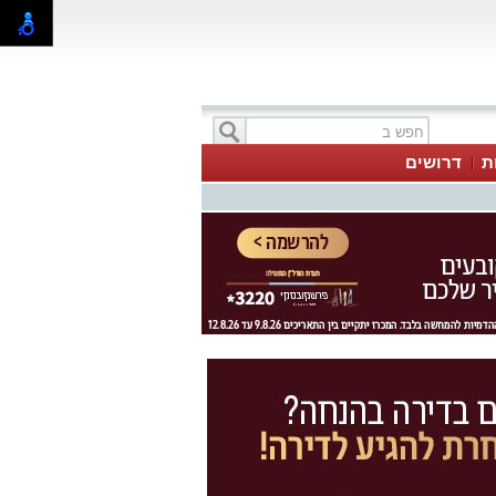
ת
דרושים