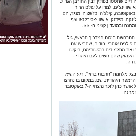
הודיים שתססו בפולין לבין החורבן הגדול.
ושוויינצ'ים, למדו על עולם הרוח
אוקופובה, קילצ'ה ובז'שצ'ה. מנגד, הם
ה, מיידנק ואושוויץ-בירקנאו ואף
ה ובמועדון קציני ה- SS.
התרחשה בזכות המדריך הראשי, גיל
פולנים אוהבי יהודים, שהביעו את
 את התלמידים ברגשותיהם, ביקשו
 העמוק שהם חשים לעם היהודי -
דרה.
צל מלחמת "חרבות ברזל". רגע השיא
רמפה היהודית. שם, במקום בו נחרצו
גורלות, שרו התלמידים יחד את "תרקדי" של אושר כהן לזכר נרצחי ה-7 באוקטובר
המחנה.