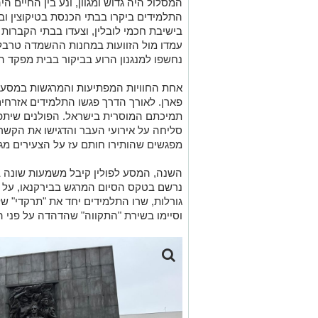
המסלול היה גדוש ומגוון, ונע בין החיים הי
התלמידים ביקרו בבתי הכנסת בטיקוצין ובא
בישיבת חכמי לובלין, וצעדו בבתי הקברות ב
עמדו מול הזוועות במחנות ההשמדה טרבלינק
נחשפו למנגנון הרוע בביקור בבית מפקד המחנ
אחת החוויות המפתיעות והמרגשות במסע 
פארן. לאורך הדרך פגשו התלמידים אזרחים 
תמיכתם המוסרית בישראל. הפולנים שיתפו
סליחה על אירועי העבר והדגישו את הקשר
מפגשים שהותירו חותם עז על הצעירים מג
השנה, המסע לפולין קיבל משמעות שונה ב
נרשם בטקס הסיום המרגש בבירקנאו, על ה
וסיימו בשירת "התקווה" שהדהדה על פני 