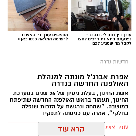
לפרטים המלאים ולהגשת מועמדות ניתן להיכנס
לעמוד הדרושים של החברה העירונית:
להגשת מועמדות לחצו כאן
עורך דין דותן לינדנברג -
מחפשים עורך דין באשדוד
נפגעתם בתאונת דרכים לחצו
לרשימה המלאה כנסו כאן >
לקבל מה שמגיע לכם
יש לכם מידע חשוב שטרם נחשף? צילומים מאירוע
חדשותי? מצאתם טעות בכתבה? נשמח שתשתפו
חדשות גדרה
אותנו
צילומים: משרד הבריאות
אפרת אברג’ל מונתה למנהלת
האולפנה החדשה בגדרה
משרד הבריאות פרסם אזהרה לציבור מפני שימוש
אשת החינוך, בעלת ניסיון של 26 שנים במערכת
במוצרי שיער נוספים שנתפסו במסגרת מבצע
החינוך, תעמוד בראש האולפנה החדשה שתיפתח
פיקוח שנערך בתשעה סניפי רשת "מרכז
במושבה. ״שמחה ונרגשת על הזכות שנפלה
בחלקי״, אמרה עם כניסתה לתפקיד
ההחלקות".
עופר אשטוקר / 07:41 07.08.26
האזהרה מתפרסמת לאחר שבדיקות מעבדה