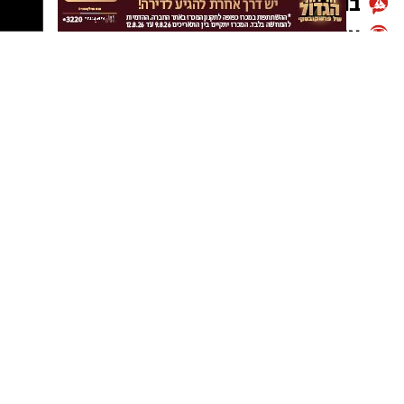
יסייעו לבסס את האולפנה כמוסד מוביל עבור
תלמידות גדרה והאזור.
יש לכם מידע חשוב שטרם נחשף? צילומים מאירוע
חדשותי? מצאתם טעות בכתבה? נשמח שתשתפו
אותנו
גדרה חדשות
גדרה חינוך
גדרה קהילה
תוכן שיווקי
ישראל נט
עורך דין פלילי באשדוד
נדל"ן באשדוד
ישראל נט
נטיפס - רשת חברתית לטיפים והמלצות
-