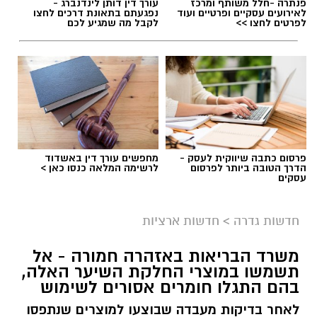
פנתרה -חלל משותף ומרכז
עורך דין דותן לינדנברג -
לאירועים עסקיים ופרטיים ועוד
נפגעתם בתאונת דרכים לחצו
לפרטים לחצו >>
לקבל מה שמגיע לכם
פרסום כתבה שיווקית לעסק -
מחפשים עורך דין באשדוד
הדרך הטובה ביותר לפרסום
לרשימה המלאה כנסו כאן >
עסקים
גיוס
במסגרת התפקיד יידרש המועמד להוביל את תחום
חדשות גדרה
>
חדשות ארציות
החינוך וההדרכה במוזיאון, לנהל ולהוביל צוות
משרד הבריאות באזהרה חמורה - אל
מקצועי, לפתח תוכניות חינוכיות, ליצור אירועי תוכן
תשמשו במוצרי החלקת השיער האלה,
ופרויקטים ייחודיים ולעבוד מול קהלים מגוונים, תוך
בהם התגלו חומרים אסורים לשימוש
חיבור בין עולם התרבות, החינוך והקהילה.
לאחר בדיקות מעבדה שבוצעו למוצרים שנתפסו