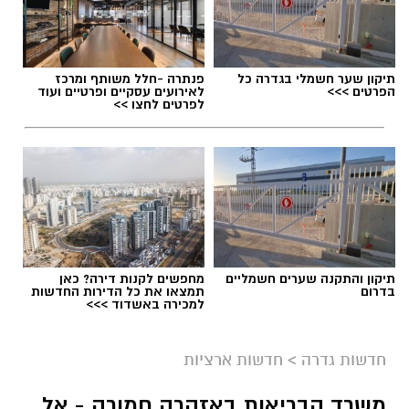
תיקון שער חשמלי בגדרה כל
פנתרה -חלל משותף ומרכז
הפרטים >>>
לאירועים עסקיים ופרטיים ועוד
לפרטים לחצו >>
תיקון והתקנה שערים חשמליים
מחפשים לקנות דירה? כאן
בדרום
תמצאו את כל הדירות החדשות
למכירה באשדוד >>>
גיוס
במסגרת התפקיד יידרש המועמד להוביל את תחום
חדשות גדרה
>
חדשות ארציות
החינוך וההדרכה במוזיאון, לנהל ולהוביל צוות
משרד הבריאות באזהרה חמורה - אל
מקצועי, לפתח תוכניות חינוכיות, ליצור אירועי תוכן