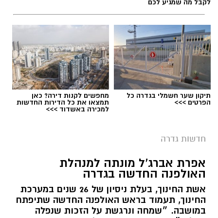
לקבל מה שמגיע לכם
הפעילות החינוכית והקהילתית של אחד ממוסדות
התרבות הבולטים בעיר.
לפרטים המלאים ולהגשת מועמדות ניתן להיכנס
לעמוד הדרושים של החברה העירונית:
להגשת מועמדות לחצו כאן
תיקון שער חשמלי בגדרה כל
מחפשים לקנות דירה? כאן
הפרטים >>>
תמצאו את כל הדירות החדשות
למכירה באשדוד >>>
יש לכם מידע חשוב שטרם נחשף? צילומים מאירוע
חדשותי? מצאתם טעות בכתבה? נשמח שתשתפו
חדשות גדרה
אותנו
צילומים: משרד הבריאות
אפרת אברג’ל מונתה למנהלת
האולפנה החדשה בגדרה
משרד הבריאות פרסם אזהרה לציבור מפני שימוש
אשת החינוך, בעלת ניסיון של 26 שנים במערכת
במוצרי שיער נוספים שנתפסו במסגרת מבצע
החינוך, תעמוד בראש האולפנה החדשה שתיפתח
פיקוח שנערך בתשעה סניפי רשת "מרכז
במושבה. ״שמחה ונרגשת על הזכות שנפלה