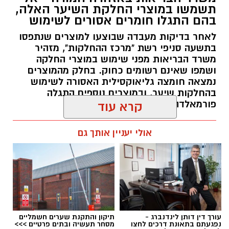
תשמשו במוצרי החלקת השיער האלה,
ופרויקטים ייחודיים ולעבוד מול קהלים מגוונים, תוך
בהם התגלו חומרים אסורים לשימוש
חיבור בין עולם התרבות, החינוך והקהילה.
לאחר בדיקות מעבדה שבוצעו למוצרים שנתפסו
בתשעה סניפי רשת "מרכז ההחלקות", מזהיר
בין דרישות התפקיד:
משרד הבריאות מפני שימוש במוצרי החלקה
ושמפו שאינם רשומים כחוק. בחלק מהמוצרים
תואר אקדמי המוכר על ידי המועצה להשכלה
נמצאה חומצה גליאוקסילית האסורה לשימוש
בהחלקות שיער, ובמוצרים נוספים התגלה
גבוהה.
פורמאלדהיד - חומר המוגדר כמסרטן
קרא עוד
ניסיון בפיתוח הדרכה ועמידה מול קהל.
ניסיון ויכולת בניהול והובלת צוות.
מנהל האתר / 08:34 07.08.26
אולי יעניין אותך גם
יכולת לפיתוח והפקת פרויקטים מיוחדים
ואירועי תוכן.
חשיבה עצמאית ורב־תחומית.
יחסי אנוש מצוינים, יוזמה ויצירתיות.
במוזיאון מציינים כי הם מחפשים מועמד או מועמדת
תגים:
משרד הבריאות
,
חומרים מסוכנים
,
מרכז
עורך דין דותן לינדנברג -
תיקון והתקנת שערים חשמליים
בעלי "ראש מלא ברעיונות", שיצטרפו להובלת
ההחלקות
נפגעתם בתאונת דרכים לחצו
מסחר תעשיה ובתים פרטיים >>>