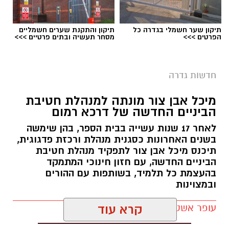
תיקון שער חשמלי בגדרה כל
תיקון והתקנת שערים חשמליים
הפרטים >>>
מסחר תעשיה ובתים פרטיים >>>
ישיבת מועצה בגדרה - ארכיון
חדשות גדרה
בצעד חריג ויוצא דופן התבקשו חברי מליאת
מיכל אבן צור מונתה למנהלת חטיבת
המועצה המקומית גדרה התבקשו באמצעות דואר
הביניים החדשה של דרכא רמום
אלקטרוני האם להשעות את מבקר המועצה, נגדו
לאחר 17 שנות עשייה בבית הספר, בהן שימשה
הוגשה תובענה לבית הדין למשמעת של עובדי
בשנים האחרונות כסגנית מנהלת ורכזת פדגוגית,
הרשויות המקומיות בעקבות תלונות על הטרדה
תיכנס מיכל אבן צור לתפקיד מנהלת חטיבת
מינית.
הביניים החדשה, עם חזון חינוכי המתמקד
בהעצמת כל תלמיד, בשותפות עם ההורים
במסגרת ההליך, כל 15 חברי המליאה קיבלו פנייה
ובמצוינות
רשמית ובה התבקשו להשיב בדואר אלקטרוני האם
עופר אשטוקר / 21:10 05.08.26
קרא עוד
הם תומכים או מתנגדים להשעיית המבקר. המועד
האחרון למתן תשובה נקבע להיום (חמישי 6.8).