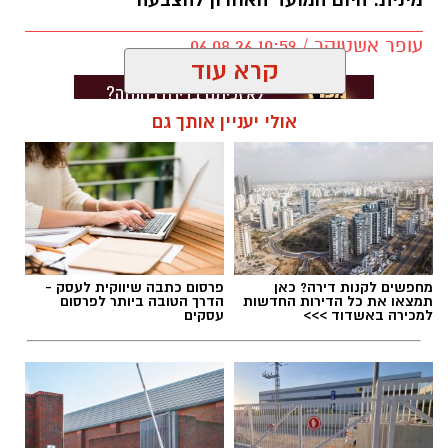
מינית. היום המועד האחרון להצבעה
עופר אשטוקר / 10:59 06.08.26
קרא עוד
אולי יעניין אותך גם
תגים:
מועצה מקומית גדרה
,
חשד להטרדה מינית
בגדרה
מחפשים לקנות דירה? כאן
פרסום כתבה שיווקית לעסק -
תמצאו את כל הדירות החדשות
הדרך הטובה ביותר לפרסום
למכירה באשדוד >>>
עסקים