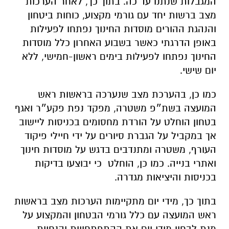
המגבלות שנתנו עד כה. בתוך כך, לאחר הערכות
מצב ברשות יחד עם גורמי מקצוע, כוחות ביטחון
והנהגת ההורים מוסדות החינוך נפתחו לפעילות
באופן הדרגתי כאשר בשבוע האחרון כלל מוסדות
החינוך נפתחו לפעילות בימים ראשון-חמישי, ללא
יום שישי.
כמו כן, בהערכת מצב שנערכה בראשות ראש
המועצה בשת״פ משטרה, מפקד נפת פקע״ר ואגף
בטחון הוחלט על הורדת מחסומים בכניסות ליישוב
אך במקביל על הגברת סיורים על ידי חיילי פיקוד
העורף, משטרה ומתנדבים בדגש על מוסדות חינוך
ואתרי בנייה. כמו כן, הוחלט כי יבוצעו בדיקות
בכניסות והיציאות מגדרה.
בתוך כך, מידי יום מתקיימות הערכות מצב בראשות
ראש המועצה עם כלל גורמי הבטחון והמקצוע על
מנת לבחון מידי יום את ההתפתחויות והנחיות