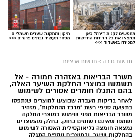
מחפשים לקנות דירה? כאן
תיקון והתקנת שערים חשמליים
תמצאו את כל הדירות החדשות
מסחר תעשיה ובתים פרטיים >>>
למכירה באשדוד >>>
גיוס
במסגרת התפקיד יידרש המועמד להוביל את תחום
חדשות גדרה
>
חדשות ארציות
החינוך וההדרכה במוזיאון, לנהל ולהוביל צוות
משרד הבריאות באזהרה חמורה - אל
מקצועי, לפתח תוכניות חינוכיות, ליצור אירועי תוכן
תשמשו במוצרי החלקת השיער האלה,
ופרויקטים ייחודיים ולעבוד מול קהלים מגוונים, תוך
בהם התגלו חומרים אסורים לשימוש
חיבור בין עולם התרבות, החינוך והקהילה.
לאחר בדיקות מעבדה שבוצעו למוצרים שנתפסו
בתשעה סניפי רשת "מרכז ההחלקות", מזהיר
בין דרישות התפקיד:
משרד הבריאות מפני שימוש במוצרי החלקה
ושמפו שאינם רשומים כחוק. בחלק מהמוצרים
תואר אקדמי המוכר על ידי המועצה להשכלה
נמצאה חומצה גליאוקסילית האסורה לשימוש
בהחלקות שיער, ובמוצרים נוספים התגלה
גבוהה.