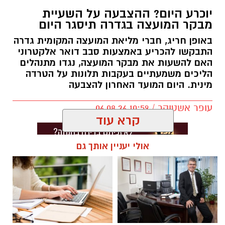
יוכרע היום? ההצבעה על השעיית
מבקר המועצה בגדרה תיסגר היום
באופן חריג, חברי מליאת המועצה המקומית גדרה
התבקשו להכריע באמצעות סבב דואר אלקטרוני
האם להשעות את מבקר המועצה, נגדו מתנהלים
הליכים משמעתיים בעקבות תלונות על הטרדה
מינית. היום המועד האחרון להצבעה
עופר אשטוקר / 10:59 06.08.26
קרא עוד
אולי יעניין אותך גם
תגים:
מועצה מקומית גדרה
,
חשד להטרדה מינית
בגדרה