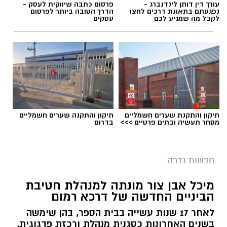
עורך דין דותן לינדנברג -
פרסום כתבה שיווקית לעסק -
נפגעתם בתאונת דרכים לחצו
הדרך הטובה ביותר לפרסום
לקבל מה שמגיע לכם
עסקים
תיקון והתקנת שערים חשמליים
תיקון והתקנה שערים חשמליים
מסחר תעשיה ובתים פרטיים >>>
בדרום
ישיבת מועצה בגדרה - ארכיון
חדשות גדרה
בצעד חריג ויוצא דופן התבקשו חברי מליאת
מיכל אבן צור מונתה למנהלת חטיבת
המועצה המקומית גדרה התבקשו באמצעות דואר
הביניים החדשה של דרכא רמום
אלקטרוני האם להשעות את מבקר המועצה, נגדו
לאחר 17 שנות עשייה בבית הספר, בהן שימשה
הוגשה תובענה לבית הדין למשמעת של עובדי
בשנים האחרונות כסגנית מנהלת ורכזת פדגוגית,