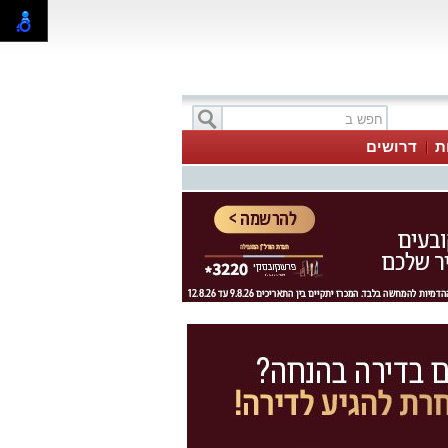
ת
דרושים