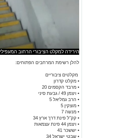
הירידה למקלט הציבורי הרחוב המעפילי
להלן רשימת המרחבים הפתוחים:
מקלטים ציבוריים
• מקלט קדרון
• מרבד הקסמים 20
• ויצמן 49 / גבעת סיני
• הרב גמליאל 5
• מוצקין 5
• מנשה 7
• קק"ל פינת דרך ארץ 34
• ויצמן 44 פינת עצמאות
• יששכר 41
• שבטי ישראל 34