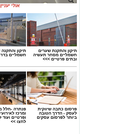
אולי יעניי
תיקון והתקנת שערים
תיקון והתקנה 
חשמליים מסחר תעשיה
חשמליים בדרו
ובתים פרטיים >>>
פרסום כתבה שיווקית
פנתרה -חלל מ
ישיבת מועצה בגדרה - ארכיון
לעסק - הדרך הטובה
ומרכז לאירועי
ביותר לפרסום עסקים
ופרטיים ועוד 
בצעד חריג ויוצא דופן התבקשו חברי מלי
לחצו >>
באמצעות דואר אלקטרוני האם להשעות את
לבית הדין למשמעת של עובדי הרשויות המ