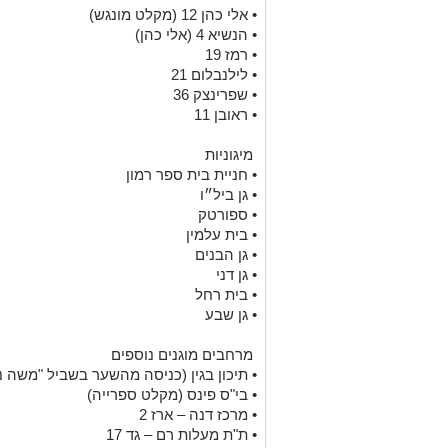
• אלי כהן 12 (מקלט מונגש)
• הנשיא 4 (אלי כהן)
• רמז 19
• לילנבלום 21
• שפרינצק 36
• ראובן 11
מיגוניות
• חניית בית ספר רמון
• גן ביל״ו
• ספורטק
• בית עלמין
• גן הבנים
• גן דני
• בית רחל
• גן שבע
מרחבים מוגנים נוספים
• תיכון בגין (כניסה מהשער בשביל "משה נב
• בי"ס פינס (מקלט ספרייה)
• מרכז דנה – ארז 2
• ת"ת מעלות רם – גד 17