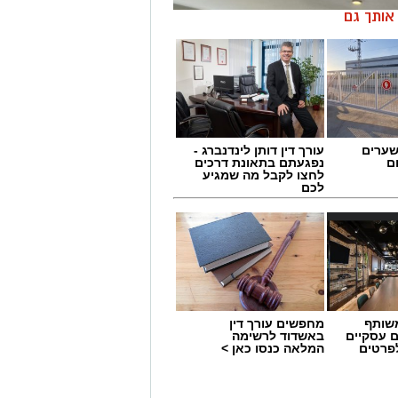
ן אותך גם
שערים
עורך דין דותן לינדנברג -
ם
נפגעתם בתאונת דרכים
לחצו לקבל מה שמגיע
לכם
שותף
מחפשים עורך דין
ם עסקיים
באשדוד לרשימה
לפרטים
המלאה כנסו כאן >
את המועצה המקומית גדרה התבקשו
 מבקר המועצה, נגדו הוגשה תובענה
קומיות בעקבות תלונות על הטרדה