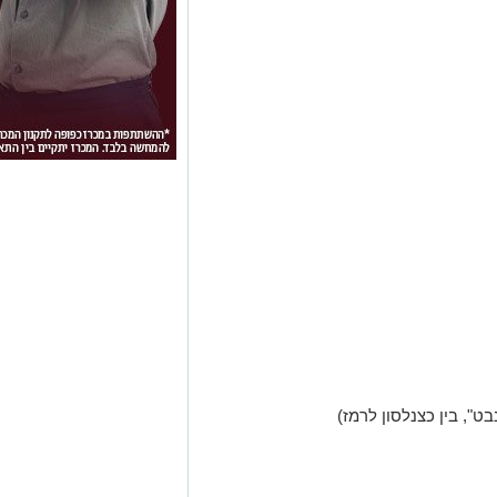
ט", בין כצנלסון לרמז)