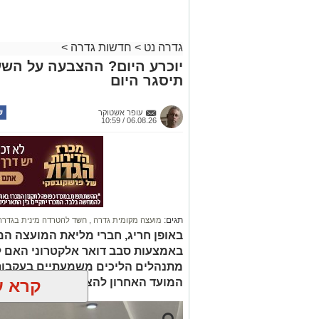
גדרה נט
>
חדשות גדרה
>
יוכרע היום? ההצבעה על הש
תיסגר היום
עופר אשטוקר
06.08.26 / 10:59
תגים:
מועצה מקומית גדרה
,
חשד להטרדה מינית בגדרה
באופן חריג, חברי מליאת המועצה ה
באמצעות סבב דואר אלקטרוני האם ל
מתנהלים הליכים משמעתיים בעקבות 
המועד האחרון להצבעה
קרא ע