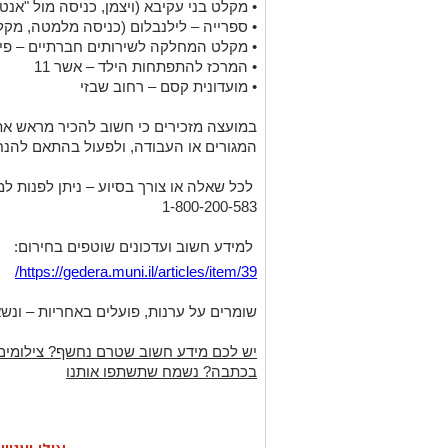
• מקלט בני עקיבא (ויצמן, כניסה מול "אנטר
• ספרייה – לילנבלום (כניסה מלמטה, מקל
• מקלט המחלקה לשירותים חברתיים – פייב
• המרכז להתפתחות הילד – אשר 11
• מועדונית קסם – רחוב שבזי
במועצה מזכירים כי חשוב להכיר מראש את
המגורים או העבודה, ולפעול בהתאם להנח
לכל שאלה או צורך בסיוע – ניתן לפנות למוקד 
1-800-200-583
למידע חשוב ועדכונים שוטפים בחירום:
https://gedera.muni.il/articles/item/39/
שומרים על ערנות, פועלים באחריות – ונשא
יש לכם מידע חשוב שטרם נחשף? צילומים
בכתבה? נשמח שתשתפו אותנו