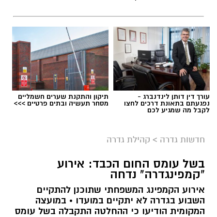
עורך דין דותן לינדנברג -
תיקון והתקנת שערים חשמליים
נפגעתם בתאונת דרכים לחצו
מסחר תעשיה ובתים פרטיים >>>
אילוסטרציה AI
לקבל מה שמגיע לכם
חובבי הסקייטבורד הצעירים בגדרה מוזמנים
חדשות גדרה
>
קהילת גדרה
להפנינג ספורטיבי שיתקיים ביום רביעי הקרוב, 12
באוגוסט 2026, החל מהשעה 17:00 ברחוב יצחק
בשל עומס החום הכבד: אירוע
רבין. האירוע מיועד לילדים ולבני נוער בגילי 8–17
"קמפינגדרה" נדחה
וההשתתפות בו ללא תשלום.
אירוע הקמפינג המשפחתי שתוכנן להתקיים
השבוע בגדרה לא יתקיים במועדו • במועצה
במרכז ההפנינג תתקיים תחרות סקייטבורד נושאת
המקומית הודיעו כי ההחלטה התקבלה בשל עומס
פרסים, שתחולק לקטגוריות בהתאם לגילי