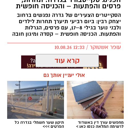
פרסים והפתעות – והכניסה חופשית
הסקייטרים הצעירים של גדרה נפגשים ברחוב
יצחק רבין: ביום רביעי תיערך תחרות לילדים
ולבני נוער בגילי 8–17, עם פרסים, הגרלות
והפתעות. הכניסה חופשית – קסדה ומיגון חובה
עופר אשטוקר / 12:33 10.08.26
קרא עוד
אולי יעניין אותך גם
תגים:
הפנינג סקייטבורד בגדרה
מחפשים עורך דין באשדוד
תיקון שער חשמלי בגדרה כל
לרשימה המלאה כנסו כאן >
הפרטים >>>