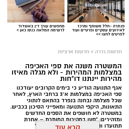
פנתרה -חלל משותף ומרכז
מחפשים עורך דין באשדוד
לאירועים עסקיים ופרטיים ועוד
לרשימה המלאה כנסו כאן >
לפרטים לחצו >>
אילוסטרציה
המועצה המקומית גדרה הודיעה הערב (ראשון) על
חדשות גדרה
>
חדשות ארציות
דחיית אירוע
"קמפינגדרה"
, שהיה אמור להתקיים
המשטרה משנה את ספי האכיפה
השבוע, זאת בשל עומס החום הכבד הצפוי.
במצלמות המהירות - ולא מגלה מאיזו
מהירות יינתנו דו"חות
האירוע, שעליו פרסמנו לקראת קיומו, תוכנן להציע
אגף התנועה הודיע כי בימים הקרובים יעודכנו
לתושבי גדרה חוויית קמפינג משפחתית במסגרת
ספי האכיפה במצלמות א־3 ברחבי הארץ, לאחר
אירועי הקיץ ביישוב.
שכל מצלמה נבחנה בנפרד בהתאם לנתוני
התאונות, היקפי התנועה ומאפייני הסיכון בכביש.
אלא שבעקבות התחזית והטמפרטורות הגבוהות
במשטרה לא חושפים את הספים החדשים
הצפויות השבוע, הוחלט שלא לקיים את האירוע
ומזהירים: "סעו במהירות המותרת – אחרת
במועד המתוכנן ולדחותו.
תתועדו והדו"ח יישלח ישירות אליכם"
קרא עוד