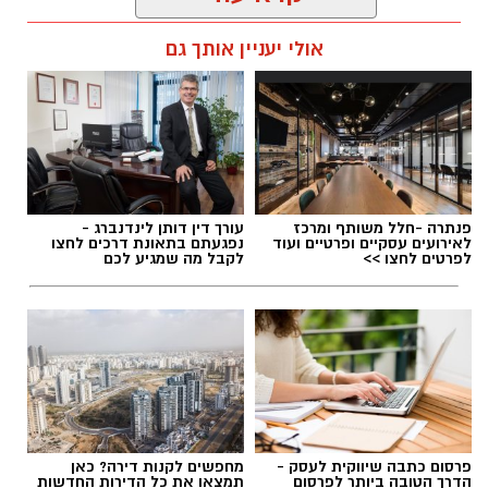
מהמועצה המקומית גדרה נמסר כי
מועד חדש
עופר אשטוקר / 17:26 09.08.26
אולי יעניין אותך גם
לאירוע יפורסם בהקדם
, וכי התושבים מתבקשים
לעקוב אחר העדכונים.
יש לכם מידע חשוב שטרם נחשף? צילומים מאירוע
תגים:
מצלמות מהירות
,
עדכון סף האכיפה במצלמות
פנתרה -חלל משותף ומרכז
עורך דין דותן לינדנברג -
חדשותי? מצאתם טעות בכתבה? נשמח שתשתפו
מהירות
לאירועים עסקיים ופרטיים ועוד
נפגעתם בתאונת דרכים לחצו
אותנו
לפרטים לחצו >>
לקבל מה שמגיע לכם
פרסום כתבה שיווקית לעסק -
מחפשים לקנות דירה? כאן
הדרך הטובה ביותר לפרסום
תמצאו את כל הדירות החדשות