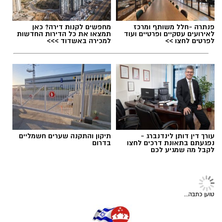
כלים להצלחה ולפעול מתוך שותפות מלאה עם
הצוות החינוכי וההורים.
תגים:
רוקדים עם כוכבים
,
אבישג סמברג גדרה
בדרכא רמון בירכו על המינוי וציינו כי ניסיונה הרב,
פנתרה -חלל משותף ומרכז
מחפשים לקנות דירה? כאן
מחויבותה למערכת החינוך ותחושת השליחות שהיא
לאירועים עסקיים ופרטיים ועוד
תמצאו את כל הדירות החדשות
לפרטים לחצו >>
למכירה באשדוד >>>
מביאה עמה צפויים לתרום להמשך התפתחותה
והצלחתה של חטיבת הביניים החדשה.
מאחלים למיכל אבן צור הצלחה רבה בתפקידה
החדש.
עורך דין דותן לינדנברג -
תיקון והתקנה שערים חשמליים
יש לכם מידע חשוב שטרם נחשף? צילומים מאירוע
נפגעתם בתאונת דרכים לחצו
בדרום
לקבל מה שמגיע לכם
חדשותי? מצאתם טעות בכתבה? נשמח שתשתפו
צילום מתוך רוקדים עם כוכבים
אותנו
תומכיה של אבישג מתגייסים גם הערב (רביעי)
טוען כתבה...