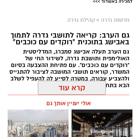
למכירה באשדוד >>>
מיכל אבן צור (מועצה מקומית גדרה)
חדשות גדרה
>
קהילת גדרה
מיכל אבן צור מונתה למנהלת חטיבת הביניים
החדשה של בית הספר דרכא רמון. אבן צור,
גם הערב: קריאה לתושבי גדרה לתמוך
באבישג בתוכנית "רוקדים עם כוכבים"
תושבת גדרה, נמנית עם אנשי הצוות שהקימו את
בית הספר בשנת 2009, ומלווה אותו מראשית דרכו.
גם הערב תעלה אבישג סמברג, המדליסטית
האולימפית ותושבת גדרה, לשידור החי של
במהלך שנות עבודתה מילאה מגוון תפקידים
"רוקדים עם כוכבים". עם פתיחת ההצבעה בסיום
המשדר, קוראים תושבי המושבה לציבור להתגייס
חינוכיים ופדגוגיים, ובתשע השנים האחרונות
ולהצביע עבורה, במטרה לסייע לה להעפיל לשלב
שימשה כסגנית מנהלת וכרכזת הפדגוגית של
הבא בתחרות.
חטיבת הביניים.
עופר אשטוקר / 13:52 05.08.26
קרא עוד
אבן צור, נשואה לרובי ואם לשלושה, מביאה עמה
ניסיון מקצועי רב, לצד תפיסה חינוכית הרואה בכל
אולי יעניין אותך גם
תלמיד ותלמידה עולם ומלואו. לדבריה, החינוך צריך
לטפח את היכולות האישיות של כל תלמיד, להעניק