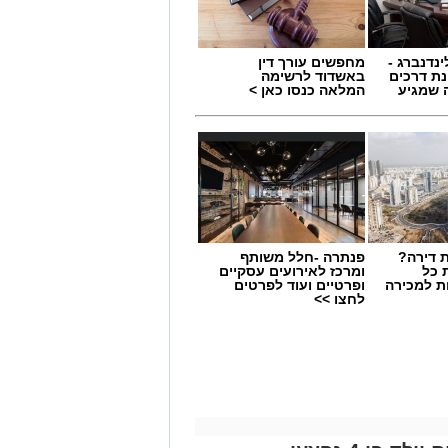
ינדנברג -
מחפשים עורך דין
ת דרכים
באשדוד לרשימה
 שמגיע
המלאה כנסו כאן >
 דירה?
פנתרה -חלל משותף
 כל
ומרכז לאירועים עסקיים
ת למכירה
ופרטיים ועוד לפרטים
נגדו מתנהל הליך בבית הדין למשמעת
לחצו >>
חמישי), למרות שרוב חברי המועצה
1 חברי מועצה בהשעיית המבקר, בעוד ארבעה התנגדו.
למעט חברת המועצה טליה לנקרי, שבחרה
לתמוך בהשעייה. עם זאת, הצבעתה הוגשה לאחר השעה 14:00 – כ-40 דקות לאחר
ספרה.