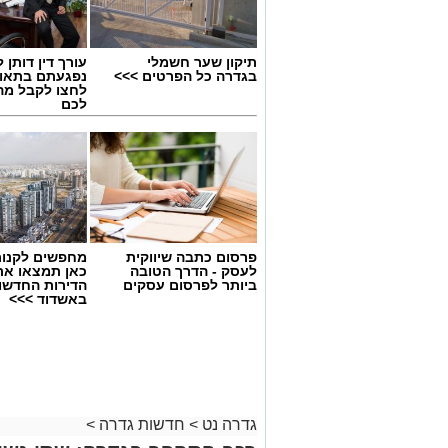
תיקון שער חשמלי
עורך דין דותן ל
בגדרה כל הפרטים >>>
נפגעתם בתאונ
לחצו לקבל מה
לכם
בניין המועצה המקומית גדרה
פרסום כתבה שיווקית
מחפשים לקנות
לעסק - הדרך הטובה
כאן תמצאו את
ביותר לפרסום עסקים
הדירות החדשו
ההצעה להשעות את מבקר מועצת גדרה, ש
באשדוד >>>
בעקבות חשד להטרדה מינית, נפלה היום (
תמכו בהדחתו.
במהלך ההצבעה תמכו 0
בין המתנגדים היו כל חברי האופוזיציה, 
גדרה נט
>
חדשות גדרה
>
המועד שנקבע לסיום ההצבעה - ולכן לא נ