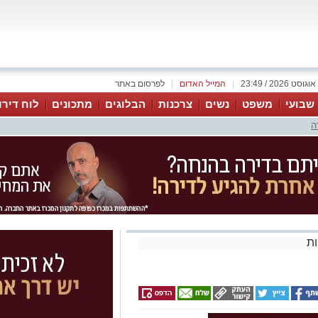
|
המייל האדום
|
לפרסום באתר
 שבועי
משפט
נשים
צרכנות
הבלוגים
מתכונים
לוח דירו
ה
ת