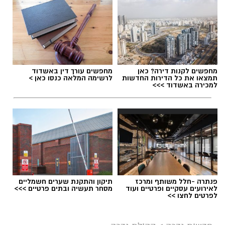
תגים:
הפנינג סקייטבורד בגדרה
מחפשים לקנות דירה? כאן
מחפשים עורך דין באשדוד
תמצאו את כל הדירות החדשות
לרשימה המלאה כנסו כאן >
למכירה באשדוד >>>
פנתרה -חלל משותף ומרכז
תיקון והתקנת שערים חשמליים
לאירועים עסקיים ופרטיים ועוד
מסחר תעשיה ובתים פרטיים >>>
אילוסטרציה AI
לפרטים לחצו >>
חובבי הסקייטבורד הצעירים בגדרה מוזמנים