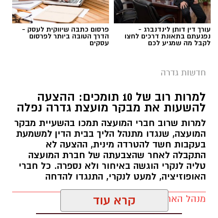
עורך דין דותן לינדנברג -
פרסום כתבה שיווקית לעסק -
נפגעתם בתאונת דרכים לחצו
הדרך הטובה ביותר לפרסום
אפרת אברג׳ל - מנהלת האולפנה החדשה בגדרה
לקבל מה שמגיע לכם
עסקים
במערכת החינוך בגדרה מברכים על מינויה של
חדשות גדרה
אפרת אברג’ל למנהלת האולפנה החדשה,
שתיפתח במושבה ותעניק מענה חינוכי לציבור
למרות רוב של 10 תומכים: ההצעה
הדתי.
להשעות את מבקר מועצת גדרה נפלה
אברג’ל מביאה עמה ניסיון חינוכי של 26 שנים,
למרות שרוב חברי המועצה תמכו בהשעיית מבקר
המועצה, שנגדו מתנהל הליך בבית הדין למשמעת
שבמהלכן מילאה שורה של תפקידי הוראה, חינוך
בעקבות חשד להטרדה מינית, ההצעה לא
וניהול. לאורך השנים הובילה תלמידות וצוותים
התקבלה לאחר שהצבעתה של חברת המועצה
חינוכיים, הקימה מגמות לימוד, חינכה דורות של
טליה לנקרי הוגשה באיחור ולא נספרה. כל חברי
תלמידות, ואף יצאה לשליחות ציונית בת ארבע
האופוזיציה, למעט לנקרי, התנגדו להדחה
שנים בקהילות יהודיות בקנדה ובארצות הברית.
מנהל האתר / 17:29 06.08.26
קרא עוד
בשנים האחרונות שימשה כרכזת פדגוגית וכמנהלת