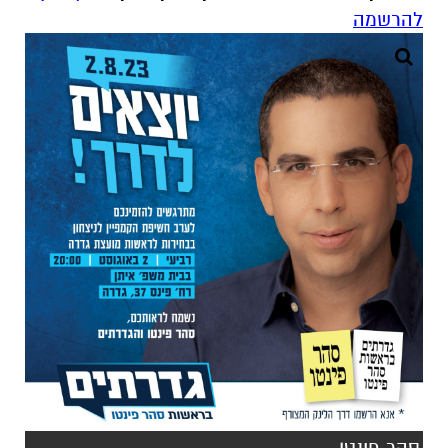
להרשמה
סהר פינטו