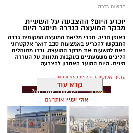
חדשות גדרה
יוכרע היום? ההצבעה על השעיית
מבקר המועצה בגדרה תיסגר היום
באופן חריג, חברי מליאת המועצה המקומית גדרה
התבקשו להכריע באמצעות סבב דואר אלקטרוני
האם להשעות את מבקר המועצה, נגדו מתנהלים
הליכים משמעתיים בעקבות תלונות על הטרדה
מינית. היום המועד האחרון להצבעה
עופר אשטוקר / 10:59 06.08.26
קרא עוד
אולי יעניין אותך גם
תגים:
מועצה מקומית גדרה
,
חשד להטרדה מינית
בגדרה