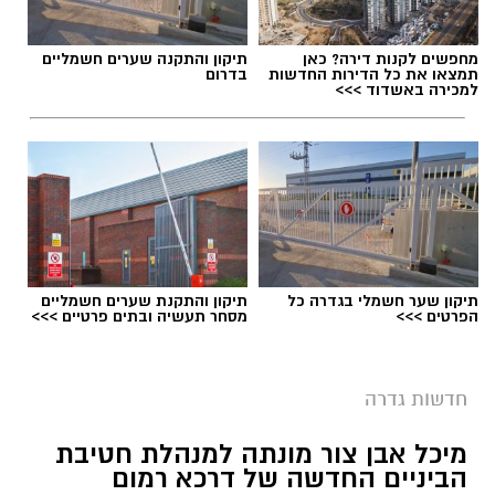
מחפשים לקנות דירה? כאן
תיקון והתקנה שערים חשמליים
תמצאו את כל הדירות החדשות
בדרום
למכירה באשדוד >>>
תיקון שער חשמלי בגדרה כל
תיקון והתקנת שערים חשמליים
הפרטים >>>
מסחר תעשיה ובתים פרטיים >>>
ישיבת מועצה בגדרה - ארכיון
חדשות גדרה
בצעד חריג ויוצא דופן התבקשו חברי מליאת
מיכל אבן צור מונתה למנהלת חטיבת
המועצה המקומית גדרה התבקשו באמצעות דואר
הביניים החדשה של דרכא רמום
אלקטרוני האם להשעות את מבקר המועצה, נגדו