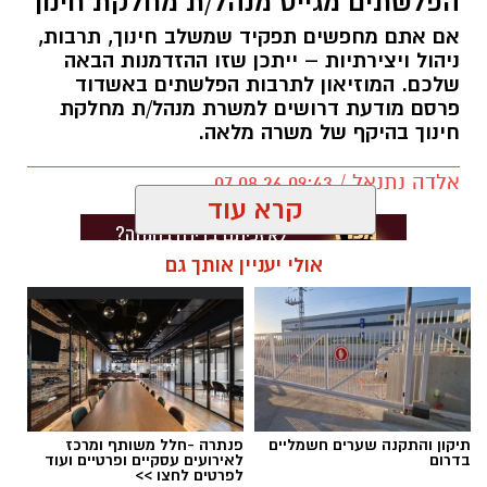
הפלשתים מגייס מנהל/ת מחלקת חינוך
אם אתם מחפשים תפקיד שמשלב חינוך, תרבות,
ניהול ויצירתיות – ייתכן שזו ההזדמנות הבאה
שלכם. המוזיאון לתרבות הפלשתים באשדוד
פרסם מודעת דרושים למשרת מנהל/ת מחלקת
חינוך בהיקף של משרה מלאה.
אלדה נתנאל / 09:43 07.08.26
קרא עוד
אולי יעניין אותך גם
תגים:
דרושים באשדוד
תיקון והתקנה שערים חשמליים
פנתרה -חלל משותף ומרכז
בדרום
לאירועים עסקיים ופרטיים ועוד
לפרטים לחצו >>