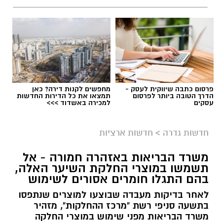
פרסום כתבה שיווקית לעסק -
מחפשים לקנות דירה? כאן
הדרך הטובה ביותר לפרסום
תמצאו את כל הדירות החדשות
עסקים
למכירה באשדוד >>>
גיוס
במסגרת התפקיד יידרש המועמד להוביל את תחום
חדשות גדרה
>
חדשות ארציות
החינוך וההדרכה במוזיאון, לנהל ולהוביל צוות
משרד הבריאות באזהרה חמורה - אל
מקצועי, לפתח תוכניות חינוכיות, ליצור אירועי תוכן
תשמשו במוצרי החלקת השיער האלה,
ופרויקטים ייחודיים ולעבוד מול קהלים מגוונים, תוך
בהם התגלו חומרים אסורים לשימוש
חיבור בין עולם התרבות, החינוך והקהילה.
לאחר בדיקות מעבדה שבוצעו למוצרים שנתפסו
בתשעה סניפי רשת "מרכז ההחלקות", מזהיר
בין דרישות התפקיד:
משרד הבריאות מפני שימוש במוצרי החלקה