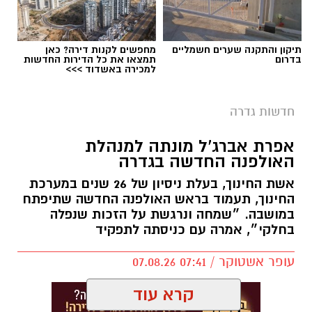
להגשת מועמדות לחצו כאן
תיקון והתקנה שערים חשמליים
מחפשים לקנות דירה? כאן
בדרום
תמצאו את כל הדירות החדשות
למכירה באשדוד >>>
יש לכם מידע חשוב שטרם נחשף? צילומים מאירוע
חדשותי? מצאתם טעות בכתבה? נשמח שתשתפו
חדשות גדרה
אותנו
צילומים: משרד הבריאות
אפרת אברג’ל מונתה למנהלת
האולפנה החדשה בגדרה
משרד הבריאות פרסם אזהרה לציבור מפני שימוש
אשת החינוך, בעלת ניסיון של 26 שנים במערכת
במוצרי שיער נוספים שנתפסו במסגרת מבצע
החינוך, תעמוד בראש האולפנה החדשה שתיפתח
פיקוח שנערך בתשעה סניפי רשת "מרכז
במושבה. ״שמחה ונרגשת על הזכות שנפלה
בחלקי״, אמרה עם כניסתה לתפקיד
ההחלקות".
עופר אשטוקר / 07:41 07.08.26
האזהרה מתפרסמת לאחר שבדיקות מעבדה
הושלמו לכלל המוצרים שנאספו במהלך המבצע,
קרא עוד
ובהמשך להודעת משרד הבריאות שפורסמה בחודש