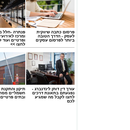
פרסום כתבה שיווקית
פנתרה -חלל מ
לעסק - הדרך הטובה
ומרכז לאירועי
ביותר לפרסום עסקים
ופרטיים ועוד 
לחצו >>
גיוס
עורך דין דותן לינדנברג -
תיקון והתקנת 
במסגרת התפקיד יידרש המועמד להוביל את
נפגעתם בתאונת דרכים
חשמליים מסח
לחצו לקבל מה שמגיע
ובתים פרטיים 
ולהוביל צוות מקצועי, לפתח תוכניות חינוכיו
לכם
ולעבוד מול קהלים מגוונים, תוך חיבור בין
בין דרישות התפקיד:
תואר אקדמי המוכר על ידי המועצה ל