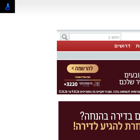
ת
דרושים