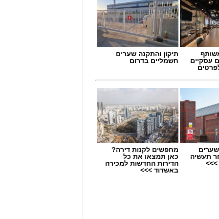
שותף
תיקון והתקנה שערים
ם עסקיים
חשמליים בדרום
לפרטים
שערים
מחפשים לקנות דירה?
 תחום החינוך וההדרכה במוזיאון, לנהל
ר תעשיה
כאן תמצאו את כל
>>>
הדירות החדשות למכירה
ת, ליצור אירועי תוכן ופרויקטים ייחודיים
באשדוד >>>
 עולם התרבות, החינוך והקהילה.
השכלה גבוהה.