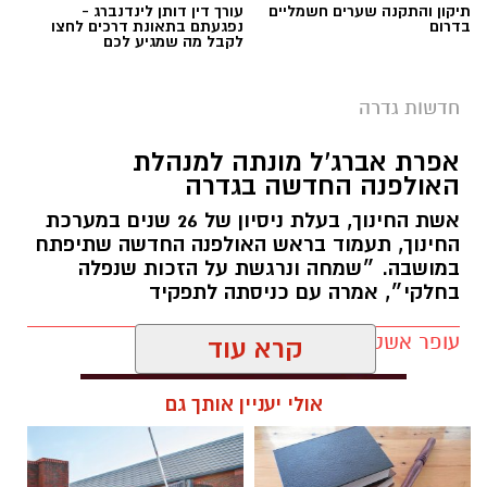
תיקון והתקנה שערים חשמליים
עורך דין דותן לינדנברג -
בדרום
נפגעתם בתאונת דרכים לחצו
לקבל מה שמגיע לכם
יש לכם מידע חשוב שטרם נחשף? צילומים מאירוע
חדשותי? מצאתם טעות בכתבה? נשמח שתשתפו
חדשות גדרה
אותנו
צילומים: משרד הבריאות
אפרת אברג’ל מונתה למנהלת
האולפנה החדשה בגדרה
משרד הבריאות פרסם אזהרה לציבור מפני שימוש
אשת החינוך, בעלת ניסיון של 26 שנים במערכת
במוצרי שיער נוספים שנתפסו במסגרת מבצע
החינוך, תעמוד בראש האולפנה החדשה שתיפתח
פיקוח שנערך בתשעה סניפי רשת "מרכז
במושבה. ״שמחה ונרגשת על הזכות שנפלה
בחלקי״, אמרה עם כניסתה לתפקיד
ההחלקות".
עופר אשטוקר / 07:41 07.08.26
האזהרה מתפרסמת לאחר שבדיקות מעבדה
הושלמו לכלל המוצרים שנאספו במהלך המבצע,
קרא עוד
ובהמשך להודעת משרד הבריאות שפורסמה בחודש
יולי.
אולי יעניין אותך גם
בין המוצרים שנמצאו ואינם רשומים במאגרי משרד