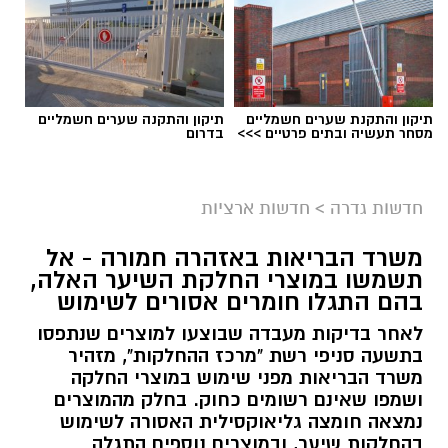
תיקון והתקנת שערים חשמליים
תיקון והתקנה שערים חשמליים
מסחר תעשיה ובתים פרטיים >>>
בדרום
גיוס
במסגרת התפקיד יידרש המועמד להוביל את תחום
חדשות גדרה
>
חדשות ארציות
החינוך וההדרכה במוזיאון, לנהל ולהוביל צוות
משרד הבריאות באזהרה חמורה - אל
מקצועי, לפתח תוכניות חינוכיות, ליצור אירועי תוכן
תשמשו במוצרי החלקת השיער האלה,
ופרויקטים ייחודיים ולעבוד מול קהלים מגוונים, תוך
בהם התגלו חומרים אסורים לשימוש
חיבור בין עולם התרבות, החינוך והקהילה.
לאחר בדיקות מעבדה שבוצעו למוצרים שנתפסו
בתשעה סניפי רשת "מרכז ההחלקות", מזהיר
בין דרישות התפקיד:
משרד הבריאות מפני שימוש במוצרי החלקה
ושמפו שאינם רשומים כחוק. בחלק מהמוצרים
תואר אקדמי המוכר על ידי המועצה להשכלה
נמצאה חומצה גליאוקסילית האסורה לשימוש
בהחלקות שיער, ובמוצרים נוספים התגלה
גבוהה.