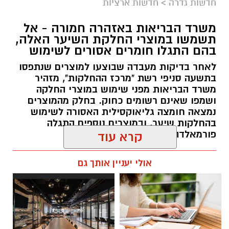
במסגרת התפקיד יידרש המועמד להוביל את תחום
חדשות גדרה
>
חדשות ארציות
החינוך וההדרכה במוזיאון, לנהל ולהוביל צוות
משרד הבריאות באזהרה חמורה - אל
מקצועי, לפתח תוכניות חינוכיות, ליצור אירועי תוכן
תשמשו במוצרי החלקת השיער האלה,
ופרויקטים ייחודיים ולעבוד מול קהלים מגוונים, תוך
בהם התגלו חומרים אסורים לשימוש
חיבור בין עולם התרבות, החינוך והקהילה.
לאחר בדיקות מעבדה שבוצעו למוצרים שנתפסו
בתשעה סניפי רשת "מרכז ההחלקות", מזהיר
בין דרישות התפקיד:
משרד הבריאות מפני שימוש במוצרי החלקה
ושמפו שאינם רשומים כחוק. בחלק מהמוצרים
תואר אקדמי המוכר על ידי המועצה להשכלה
נמצאה חומצה גליאוקסילית האסורה לשימוש
בהחלקות שיער, ובמוצרים נוספים התגלה
גבוהה.
פורמאלדהיד - חומר המוגדר כמסרטן
קרא עוד
ניסיון בפיתוח הדרכה ועמידה מול קהל.
ניסיון ויכולת בניהול והובלת צוות.
מנהל האתר / 08:34 07.08.26
אולי יעניין אותך גם
יכולת לפיתוח והפקת פרויקטים מיוחדים
ואירועי תוכן.
חשיבה עצמאית ורב־תחומית.
יחסי אנוש מצוינים, יוזמה ויצירתיות.