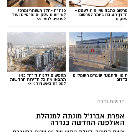
במוזיאון מציינים כי הם מחפשים מועמד או מועמדת
תגים:
משרד הבריאות
,
חומרים מסוכנים
,
מרכז
פרסום כתבה שיווקית לעסק -
פנתרה -חלל משותף ומרכז
בעלי "ראש מלא ברעיונות", שיצטרפו להובלת
ההחלקות
הדרך הטובה ביותר לפרסום
לאירועים עסקיים ופרטיים ועוד
עסקים
לפרטים לחצו >>
הפעילות החינוכית והקהילתית של אחד ממוסדות
התרבות הבולטים בעיר.
לפרטים המלאים ולהגשת מועמדות ניתן להיכנס
לעמוד הדרושים של החברה העירונית:
להגשת מועמדות לחצו כאן
תיקון והתקנה שערים חשמליים
מחפשים לקנות דירה? כאן
בדרום
תמצאו את כל הדירות החדשות
למכירה באשדוד >>>
יש לכם מידע חשוב שטרם נחשף? צילומים מאירוע
חדשותי? מצאתם טעות בכתבה? נשמח שתשתפו
חדשות גדרה
אותנו
צילומים: משרד הבריאות
אפרת אברג’ל מונתה למנהלת
האולפנה החדשה בגדרה
משרד הבריאות פרסם אזהרה לציבור מפני שימוש
אשת החינוך, בעלת ניסיון של 26 שנים במערכת