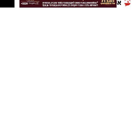
נספרה.
קבוצת התקשורת ומקומוני הרשת:
מי שהתנגד להשעיית המבקר הוא גם חבר המועצה
קובי אלפי, מספר 2 ברשימתה של לנקרי, שנותר
בעמדתו והצביע נגד המהלך. בכך נוצר פער
בעמדות בין השניים, לאחר שלנקרי תמכה בהשעייה
ואילו אלפי התנגד לה.
ההצבעה התקיימה על רקע ההליך המשמעתי
המתנהל נגד מבקר המועצה בבית הדין למשמעת,
בעקבות חשד להטרדה מינית. למרות שרוב חברי
המועצה תמכו, ההצעה לא אושרה, והמבקר ימשיך
בשלב זה לכהן בתפקידו.
תוצאות ההצבעה צפויות לעורר הדים בזירה
הציבורית והפוליטית בגדרה, לאחר שרוב חברי
המועצה ביקשו להביא להשעייתו של המבקר, כמו