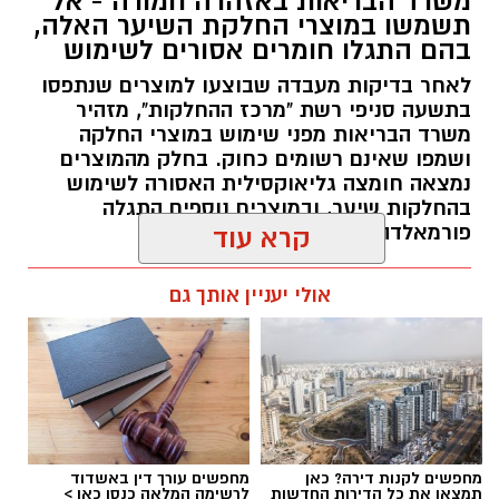
משרד הבריאות באזהרה חמורה - אל
מקצועי, לפתח תוכניות חינוכיות, ליצור אירועי תוכן
תשמשו במוצרי החלקת השיער האלה,
ופרויקטים ייחודיים ולעבוד מול קהלים מגוונים, תוך
בהם התגלו חומרים אסורים לשימוש
חיבור בין עולם התרבות, החינוך והקהילה.
לאחר בדיקות מעבדה שבוצעו למוצרים שנתפסו
בתשעה סניפי רשת "מרכז ההחלקות", מזהיר
בין דרישות התפקיד:
משרד הבריאות מפני שימוש במוצרי החלקה
ושמפו שאינם רשומים כחוק. בחלק מהמוצרים
תואר אקדמי המוכר על ידי המועצה להשכלה
נמצאה חומצה גליאוקסילית האסורה לשימוש
בהחלקות שיער, ובמוצרים נוספים התגלה
גבוהה.
פורמאלדהיד - חומר המוגדר כמסרטן
קרא עוד
ניסיון בפיתוח הדרכה ועמידה מול קהל.
ניסיון ויכולת בניהול והובלת צוות.
מנהל האתר / 08:34 07.08.26
אולי יעניין אותך גם
יכולת לפיתוח והפקת פרויקטים מיוחדים
ואירועי תוכן.
חשיבה עצמאית ורב־תחומית.
יחסי אנוש מצוינים, יוזמה ויצירתיות.
במוזיאון מציינים כי הם מחפשים מועמד או מועמדת
תגים:
משרד הבריאות
,
חומרים מסוכנים
,
מרכז
מחפשים לקנות דירה? כאן
מחפשים עורך דין באשדוד
בעלי "ראש מלא ברעיונות", שיצטרפו להובלת
ההחלקות
תמצאו את כל הדירות החדשות
לרשימה המלאה כנסו כאן >