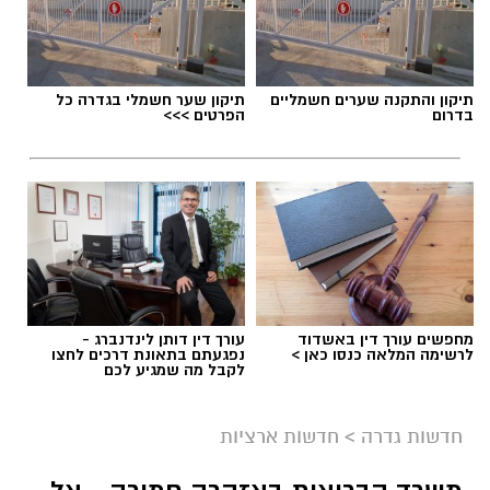
תגים:
דרושים באשדוד
תיקון והתקנה שערים חשמליים
תיקון שער חשמלי בגדרה כל
בדרום
הפרטים >>>
מחפשים עורך דין באשדוד
עורך דין דותן לינדנברג -
לרשימה המלאה כנסו כאן >
נפגעתם בתאונת דרכים לחצו
לקבל מה שמגיע לכם
גיוס
במסגרת התפקיד יידרש המועמד להוביל את תחום
חדשות גדרה
>
חדשות ארציות
החינוך וההדרכה במוזיאון, לנהל ולהוביל צוות