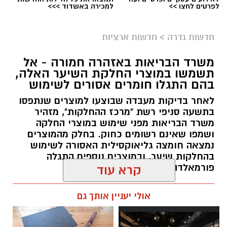
לפרטים לחצו >>
למכירה באשדוד >>>
גיוס
במסגרת התפקיד יידרש המועמד להוביל את תחום
חדשות גדרה
>
חדשות ארציות
החינוך וההדרכה במוזיאון, לנהל ולהוביל צוות
משרד הבריאות באזהרה חמורה - אל
מקצועי, לפתח תוכניות חינוכיות, ליצור אירועי תוכן
תשמשו במוצרי החלקת השיער האלה,
ופרויקטים ייחודיים ולעבוד מול קהלים מגוונים, תוך
בהם התגלו חומרים אסורים לשימוש
חיבור בין עולם התרבות, החינוך והקהילה.
לאחר בדיקות מעבדה שבוצעו למוצרים שנתפסו
בתשעה סניפי רשת "מרכז ההחלקות", מזהיר
בין דרישות התפקיד:
משרד הבריאות מפני שימוש במוצרי החלקה
ושמפו שאינם רשומים כחוק. בחלק מהמוצרים
תואר אקדמי המוכר על ידי המועצה להשכלה
נמצאה חומצה גליאוקסילית האסורה לשימוש
בהחלקות שיער, ובמוצרים נוספים התגלה
גבוהה.
פורמאלדהיד - חומר המוגדר כמסרטן
קרא עוד
ניסיון בפיתוח הדרכה ועמידה מול קהל.
ניסיון ויכולת בניהול והובלת צוות.
מנהל האתר / 08:34 07.08.26
אולי יעניין אותך גם
יכולת לפיתוח והפקת פרויקטים מיוחדים
ואירועי תוכן.
חשיבה עצמאית ורב־תחומית.