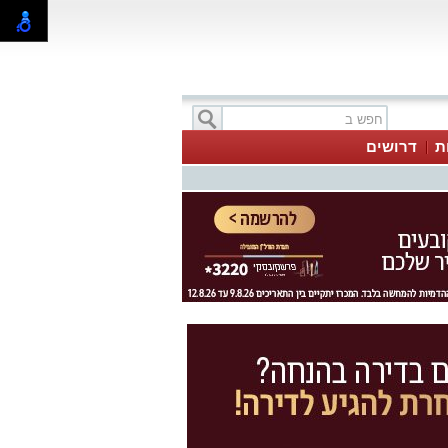
ת
דרושים