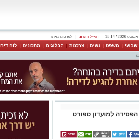
|
המייל האדום
|
לפרסום באתר
 שבועי
משפט
נשים
צרכנות
הבלוגים
מתכונים
לוח דירו
ה
הפסידה למועדון ספורט