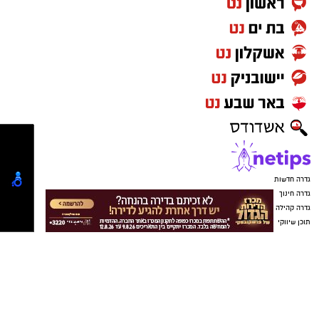
הרשות שונה, והחוק מחייב החלטה של מליאת
המועצה ברוב מיוחד של 12 מתוך 15 חברי המליאה
לצורך השעייתו.
כזכור, ניסיונות קודמים להשיג את הרוב הדרוש לא
צלחו, בין היתר לאחר שחלק מחברי האופוזיציה לא
השתתפו בהצבעות מסיבות פוליטיות.
כעת, לנוכח הקושי לכנס ישיבת מועצה נוספת בזמן
הקרוב, פרסמה היועצת המשפטית של המועצה
חוות דעת שלפיה ניתן, בנסיבות העניין, לבצע את
ההצבעה באמצעות סבב דואר אלקטרוני.
במקביל, עובדות מועצה קידמו עצומה הקוראת
לחברי המליאה לתמוך במתלוננות ולאשר את
השעיית המבקר עד לסיום ההליך
המשפטי-משמעתי.