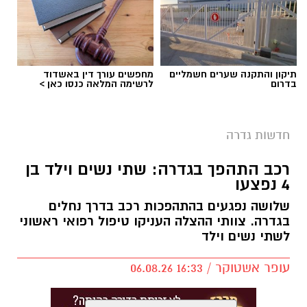
תיקון והתקנה שערים חשמליים
מחפשים עורך דין באשדוד
בדרום
לרשימה המלאה כנסו כאן >
חדשות גדרה
בניין המועצה המקומית גדרה
ההצעה להשעות את מבקר מועצת גדרה, שנגדו
רכב התהפך בגדרה: שתי נשים וילד בן
4 נפצעו
מתנהל הליך בבית הדין למשמעת בעקבות חשד
להטרדה מינית, נפלה היום (חמישי), למרות שרוב
שלושה נפגעים בהתהפכות רכב בדרך נחלים
בגדרה. צוותי ההצלה העניקו טיפול רפואי ראשוני
חברי המועצה תמכו בהדחתו.
לשתי נשים וילד
במהלך ההצבעה תמכו 10 חברי מועצה בהשעיית
עופר אשטוקר / 16:33 06.08.26
המבקר, בעוד ארבעה התנגדו. בין המתנגדים היו כל
חברי האופוזיציה, למעט חברת המועצה טליה