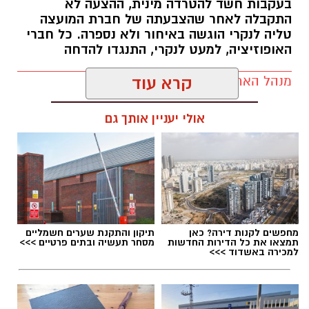
בעקבות חשד להטרדה מינית, ההצעה לא
התקבלה לאחר שהצבעתה של חברת המועצה
טליה לנקרי הוגשה באיחור ולא נספרה. כל חברי
האופוזיציה, למעט לנקרי, התנגדו להדחה
מנהל האתר / 17:29 06.08.26
קרא עוד
אולי יעניין אותך גם
תגים:
מועצה מקומית גדרה
,
הדחת מבקר המועצה
המקומית גדרה
מחפשים לקנות דירה? כאן
תיקון והתקנת שערים חשמליים
תמצאו את כל הדירות החדשות
מסחר תעשיה ובתים פרטיים >>>
למכירה באשדוד >>>