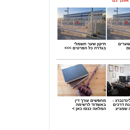
ן אותך גם
שערים
תיקון שער חשמלי
ם
בגדרה כל הפרטים >>>
ינדנברג -
מחפשים עורך דין
 תחום החינוך וההדרכה במוזיאון, לנהל
ת דרכים
באשדוד לרשימה
 שמגיע
המלאה כנסו כאן >
ת, ליצור אירועי תוכן ופרויקטים ייחודיים
 עולם התרבות, החינוך והקהילה.