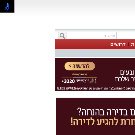
ת
דרושים