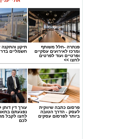
אולי יעניי
פנתרה -חלל משותף
תיקון והתקנה 
ומרכז לאירועים עסקיים
חשמליים בדרו
ופרטיים ועוד לפרטים
לחצו >>
גיוס
פרסום כתבה שיווקית
עורך דין דותן ל
במסגרת התפקיד יידרש המועמד להוביל את
לעסק - הדרך הטובה
נפגעתם בתאונ
ביותר לפרסום עסקים
לחצו לקבל מה
ולהוביל צוות מקצועי, לפתח תוכניות חינוכיו
לכם
ולעבוד מול קהלים מגוונים, תוך חיבור בין
בין דרישות התפקיד: