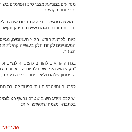
מסייעים במניעת מצבי סיכון ופועלים בשית
והביטחון בקהילה.
במועצה מדגישים כי ההתנדבות אינה כולל
נוכחות הורית, דוגמה אישית וחיזוק הקשר 
כעת, לקראת חודשי הקיץ העמוסים, מגייס
המעוניינים לקחת חלק בעשייה קהילתית מ
הצעיר.
בגדרה קוראים להורים להצטרף למיזם ולה
"הקיץ הוא הזמן שלנו להיות שם עבור הילד
הביטחון שלהם וליצור יחד סביבה נעימה, 
לפרטים והצטרפות ניתן לפנות לסיירת ההו
יש לכם מידע חשוב שטרם נחשף? צילומים
בכתבה? נשמח שתשתפו אותנו
אולי יעניי