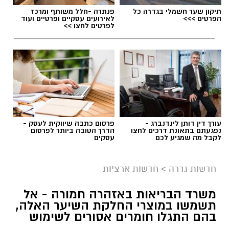
תיקון שער חשמלי בגדרה כל
פנתרה -חלל משותף ומרכז
הפרטים >>>
לאירועים עסקיים ופרטיים ועוד
לפרטים לחצו >>
עורך דין דותן לינדנברג -
פרסום כתבה שיווקית לעסק -
נפגעתם בתאונת דרכים לחצו
הדרך הטובה ביותר לפרסום
לקבל מה שמגיע לכם
עסקים
גיוס
במסגרת התפקיד יידרש המועמד להוביל את תחום
חדשות גדרה
>
חדשות ארציות
החינוך וההדרכה במוזיאון, לנהל ולהוביל צוות
משרד הבריאות באזהרה חמורה - אל
מקצועי, לפתח תוכניות חינוכיות, ליצור אירועי תוכן
תשמשו במוצרי החלקת השיער האלה,
ופרויקטים ייחודיים ולעבוד מול קהלים מגוונים, תוך
בהם התגלו חומרים אסורים לשימוש
חיבור בין עולם התרבות, החינוך והקהילה.