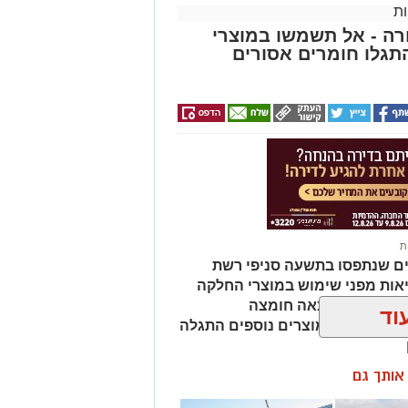
.
ת
ה - אל תשמשו במוצרי
 ואירועי תוכן.
גלו חומרים אסורים
 מועמדת בעלי "ראש מלא ברעיונות",
הילתית של אחד ממוסדות התרבות
 להיכנס לעמוד הדרושים של
ת
ים שנתפסו בתשעה סניפי רשת
 מאירוע חדשותי? מצאתם טעות
אות מפני שימוש במוצרי החלקה
מהמוצרים נמצאה חומצה
וד
ות שיער, ובמוצרים נוספים התגלה
ן אותך גם