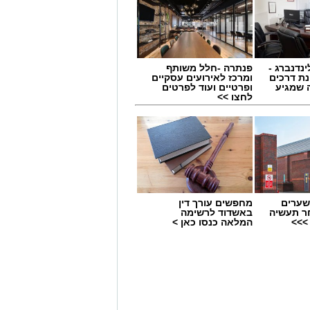
ינדנברג -
פנתרה -חלל משותף
ת דרכים
ומרכז לאירועים עסקיים
 שמגיע
ופרטיים ועוד לפרטים
לחצו >>
שערים
מחפשים עורך דין
 תחום החינוך וההדרכה במוזיאון, לנהל
ר תעשיה
באשדוד לרשימה
>>>
המלאה כנסו כאן >
ת, ליצור אירועי תוכן ופרויקטים ייחודיים
 עולם התרבות, החינוך והקהילה.
השכלה גבוהה.