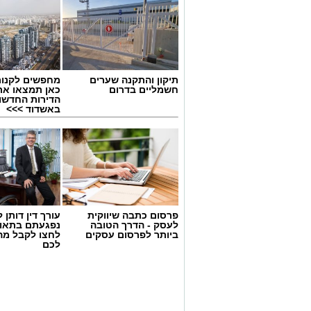
תיקון והתקנה שערים
מחפשים לקנות
חשמליים בדרום
כאן תמצאו את
הדירות החדשו
באשדוד >>>
פרסום כתבה שיווקית
עורך דין דותן ל
לעסק - הדרך הטובה
נפגעתם בתאונ
ביותר לפרסום עסקים
לחצו לקבל מה
צילומים: משרד הבריאות
לכם
משרד הבריאות פרסם אזהרה לציבור מפני 
במסגרת מבצע פיקוח שנערך בתשעה סניפ
האזהרה מתפרסמת לאחר שבדיקות מעבדה