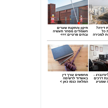
 דירה?
תיקון והתקנת שערים
 כל
חשמליים מסחר תעשיה
ת למכירה
ובתים פרטיים >>>
ינדנברג -
מחפשים עורך דין
ת דרכים
באשדוד לרשימה
 שמגיע
המלאה כנסו כאן >
שימוש במוצרי שיער נוספים שנתפסו
י רשת "מרכז ההחלקות".
 הושלמו לכלל המוצרים שנאספו