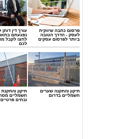
פרסום כתבה שיווקית
עורך דין דותן ל
לעסק - הדרך הטובה
נפגעתם בתאונ
ביותר לפרסום עסקים
לחצו לקבל מה
לכם
גיוס
תיקון והתקנה שערים
תיקון והתקנת 
במסגרת התפקיד יידרש המועמד להוביל את
חשמליים בדרום
חשמליים מסח
ובתים פרטיים 
ולהוביל צוות מקצועי, לפתח תוכניות חינוכיו
ולעבוד מול קהלים מגוונים, תוך חיבור בין
בין דרישות התפקיד:
תואר אקדמי המוכר על ידי המועצה ל