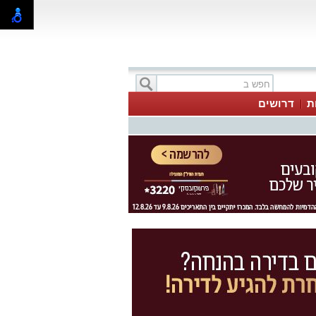
ת
דרושים