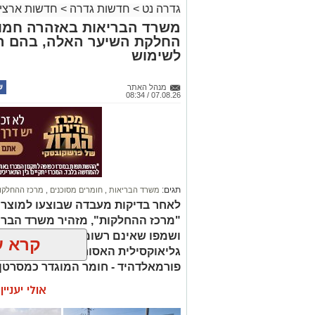
ניסיון בפיתוח הדרכה ועמידה מול קהל
גדרה נט
>
חדשות גדרה
>
חדשות ארציו
ניסיון ויכולת בניהול והובלת צוות.
משרד הבריאות באזהרה חמור
יכולת לפיתוח והפקת פרויקטים מיוחדים
החלקת השיער האלה, בהם הת
חשיבה עצמאית ורב־תחומית.
לשימוש
יחסי אנוש מצוינים, יוזמה ויצירתיות.
מנהל האתר
במוזיאון מציינים כי הם מחפשים מועמד או
07.08.26 / 08:34
שיצטרפו להובלת הפעילות החינוכית והק
הבולטים בעיר.
לפרטים המלאים ולהגשת מועמדות ניתן
החברה העירונית:
להגשת מועמדות לחצו כאן
תגים:
משרד הבריאות
,
חומרים מסוכנים
,
מרכז ההחלקו
לאחר בדיקות מעבדה שבוצעו למוצר
יש לכם מידע חשוב שטרם נחשף? צילומים
"מרכז ההחלקות", מזהיר משרד הברי
בכתבה? נשמח שתשתפו אותנו
ושמפו שאינם רשומים כחוק. בחלק 
קרא ע
גליאוקסילית האסורה לשימוש בהחלק
פורמאלדהיד - חומר המוגדר כמסרטן
אולי יעניי