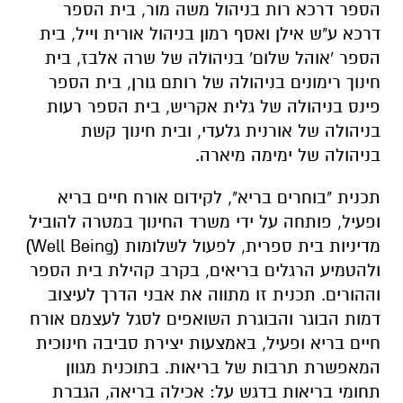
הספר דרכא רות בניהול משה מור, בית הספר
דרכא ע"ש אילן ואסף רמון בניהול אורית וייל, בית
הספר 'אוהל שלום' בניהולה של שרה אלבז, בית
חינוך רימונים בניהולה של רותם גורן, בית הספר
פינס בניהולה של גלית אקריש, בית הספר רעות
בניהולה של אורנית גלעדי, ובית חינוך קשת
בניהולה של ימימה מיארה.
תכנית "בוחרים בריא", לקידום אורח חיים בריא
ופעיל, פותחה על ידי משרד החינוך במטרה להוביל
מדיניות בית ספרית, לפעול לשלומות (Well Being)
ולהטמיע הרגלים בריאים, בקרב קהילת בית הספר
וההורים. תכנית זו מתווה את אבני הדרך לעיצוב
דמות הבוגר והבוגרת השואפים לסגל לעצמם אורח
חיים בריא ופעיל, באמצעות יצירת סביבה חינוכית
המאפשרת תרבות של בריאות. בתוכנית מגוון
תחומי בריאות בדגש על: אכילה בריאה, הגברת