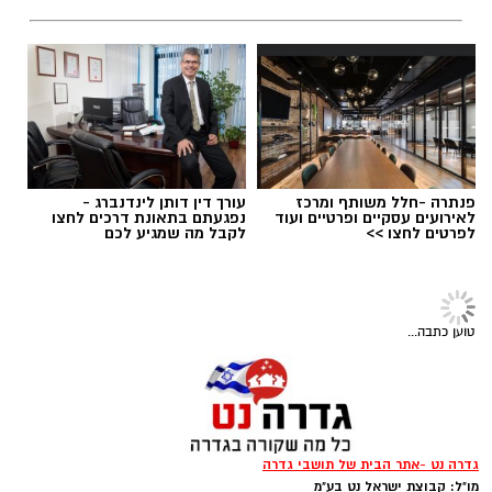
מחפשים לקנות דירה? כאן
מחפשים עורך דין באשדוד
חדשותי? מצאתם טעות בכתבה? נשמח שתשתפו
מהירות
תמצאו את כל הדירות החדשות
לרשימה המלאה כנסו כאן >
אותנו
למכירה באשדוד >>>
פנתרה -חלל משותף ומרכז
עורך דין דותן לינדנברג -
לאירועים עסקיים ופרטיים ועוד
נפגעתם בתאונת דרכים לחצו
לפרטים לחצו >>
לקבל מה שמגיע לכם
טוען כתבה...
צילום: דוברות המשטרה
אגף התנועה של משטרת ישראל נערך לשינוי
משמעותי באופן האכיפה באמצעות מצלמות