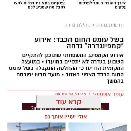
הדרך הטובה ביותר לפרסום
נפגעתם בתאונת דרכים לחצו
עסקים
לקבל מה שמגיע לכם
חדשות גדרה
>
קהילת גדרה
בשל עומס החום הכבד: אירוע
"קמפינגדרה" נדחה
אירוע הקמפינג המשפחתי שתוכנן להתקיים
השבוע בגדרה לא יתקיים במועדו • במועצה
המקומית הודיעו כי ההחלטה התקבלה בשל עומס
החום הכבד הצפוי באזור • מועד חדש יפורסם
בהמשך
עופר אשטוקר / 21:43 09.08.26
קרא עוד
אולי יעניין אותך גם