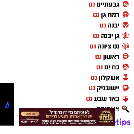
הנפגעים ומאפייני הסיכון בכל מקטע.
בתום הבדיקה החליט ראש אגף התנועה, ניצב חיים
שמואלי, לעדכן את ספי האכיפה בהתאם לניתוח
שנערך ולתנאי הדרך בפועל. במשטרה מסבירים כי
המטרה היא למקד את האכיפה במיוחד במקומות
שבהם קיימת סכנה מוגברת למשתמשי הדרך.
מה שלא נמסר לציבור הוא הנתון שמעניין נהגים
רבים במיוחד: מהם ספי האכיפה החדשים.
במשטרה לא מפרטים באיזו חריגה מהמהירות
המותרת תופעל כל מצלמה, וגם לא מציינים בכמה
משתנים הספים לעומת המצב הקיים.
הודעת המשטרה נמסרת מספר ימים לפני כניסת
השינוי לתוקף במטרה, לדבריה, לאפשר לנהגים
להיערך מראש. המסר שמבקשים באגף התנועה