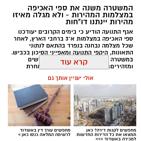
"קמפינגדרה"
המשטרה משנה את ספי האכיפה
השבוע, זאת בשל עומס החום הכבד הצפוי.
במצלמות המהירות - ולא מגלה מאיזו
מהירות יינתנו דו"חות
האירוע, שעליו פרסמנו לקראת קיומו, תוכנן להציע
אגף התנועה הודיע כי בימים הקרובים יעודכנו
לתושבי גדרה חוויית קמפינג משפחתית במסגרת
ספי האכיפה במצלמות א־3 ברחבי הארץ, לאחר
אירועי הקיץ ביישוב.
שכל מצלמה נבחנה בנפרד בהתאם לנתוני
התאונות, היקפי התנועה ומאפייני הסיכון בכביש.
אלא שבעקבות התחזית והטמפרטורות הגבוהות
במשטרה לא חושפים את הספים החדשים
הצפויות השבוע, הוחלט שלא לקיים את האירוע
ומזהירים: "סעו במהירות המותרת – אחרת
במועד המתוכנן ולדחותו.
תתועדו והדו"ח יישלח ישירות אליכם"
קרא עוד
מהמועצה המקומית גדרה נמסר כי
מועד חדש
עופר אשטוקר / 17:26 09.08.26
אולי יעניין אותך גם
לאירוע יפורסם בהקדם
, וכי התושבים מתבקשים
לעקוב אחר העדכונים.
יש לכם מידע חשוב שטרם נחשף? צילומים מאירוע
תגים:
מצלמות מהירות
,
עדכון סף האכיפה במצלמות