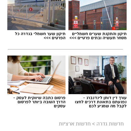
תגים:
קמפיגדרה
תיקון והתקנת שערים חשמליים
תיקון שער חשמלי בגדרה כל
מסחר תעשיה ובתים פרטיים >>>
הפרטים >>>
עורך דין דותן לינדנברג -
פרסום כתבה שיווקית לעסק -
נפגעתם בתאונת דרכים לחצו
הדרך הטובה ביותר לפרסום
לקבל מה שמגיע לכם
עסקים
אילוסטרציה
המועצה המקומית גדרה הודיעה הערב (ראשון) על
חדשות גדרה
>
חדשות ארציות
דחיית אירוע
, שהיה אמור להתקיים