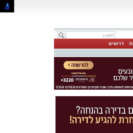
ת
דרושים