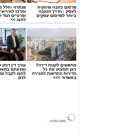
פרסום כתבה שיווקית
פנתרה -חלל מ
לעסק - הדרך הטובה
ומרכז לאירועי
ביותר לפרסום עסקים
ופרטיים ועוד 
לחצו >>
גיוס
מחפשים לקנות דירה?
עורך דין דותן ל
במסגרת התפקיד יידרש המועמד להוביל את
כאן תמצאו את כל
נפגעתם בתאונ
הדירות החדשות למכירה
לחצו לקבל מה
ולהוביל צוות מקצועי, לפתח תוכניות חינוכיו
באשדוד >>>
לכם
ולעבוד מול קהלים מגוונים, תוך חיבור בין
בין דרישות התפקיד:
תואר אקדמי המוכר על ידי המועצה ל
ניסיון בפיתוח הדרכה ועמידה מול קהל
גדרה נט
>
חדשות גדרה
>
חדשות ארציו
ניסיון ויכולת בניהול והובלת צוות.
משרד הבריאות באזהרה חמור
יכולת לפיתוח והפקת פרויקטים מיוחדים
החלקת השיער האלה, בהם הת
חשיבה עצמאית ורב־תחומית.