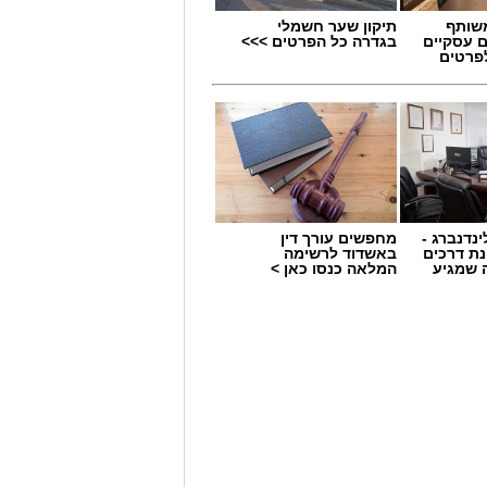
שותף
תיקון שער חשמלי
ם עסקיים
בגדרה כל הפרטים >>>
לפרטים
ינדנברג -
מחפשים עורך דין
 תחום החינוך וההדרכה במוזיאון, לנהל
ת דרכים
באשדוד לרשימה
 שמגיע
המלאה כנסו כאן >
ת, ליצור אירועי תוכן ופרויקטים ייחודיים
 עולם התרבות, החינוך והקהילה.
השכלה גבוהה.
.
ת
ה - אל תשמשו במוצרי
 ואירועי תוכן.
גלו חומרים אסורים