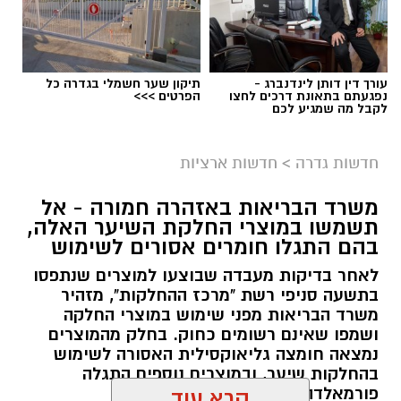
עורך דין דותן לינדנברג -
תיקון שער חשמלי בגדרה כל
נפגעתם בתאונת דרכים לחצו
הפרטים >>>
לקבל מה שמגיע לכם
גיוס
במסגרת התפקיד יידרש המועמד להוביל את תחום
חדשות גדרה
>
חדשות ארציות
החינוך וההדרכה במוזיאון, לנהל ולהוביל צוות
משרד הבריאות באזהרה חמורה - אל
מקצועי, לפתח תוכניות חינוכיות, ליצור אירועי תוכן
תשמשו במוצרי החלקת השיער האלה,
ופרויקטים ייחודיים ולעבוד מול קהלים מגוונים, תוך
בהם התגלו חומרים אסורים לשימוש
חיבור בין עולם התרבות, החינוך והקהילה.
לאחר בדיקות מעבדה שבוצעו למוצרים שנתפסו
בתשעה סניפי רשת "מרכז ההחלקות", מזהיר
בין דרישות התפקיד:
משרד הבריאות מפני שימוש במוצרי החלקה
ושמפו שאינם רשומים כחוק. בחלק מהמוצרים
תואר אקדמי המוכר על ידי המועצה להשכלה
נמצאה חומצה גליאוקסילית האסורה לשימוש
בהחלקות שיער, ובמוצרים נוספים התגלה
גבוהה.
פורמאלדהיד - חומר המוגדר כמסרטן
קרא עוד
ניסיון בפיתוח הדרכה ועמידה מול קהל.