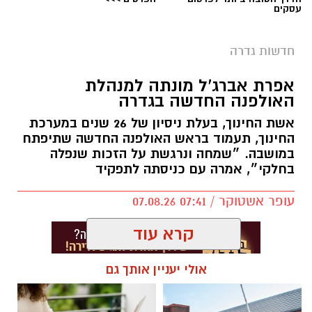
עסקים
יש לכם מידע חשוב שטרם נחשף? צילומים מאירוע
חדשותי? מצאתם טעות בכתבה? נשמח שתשתפו
חדשות גדרה
אותנו
צילומים: משרד הבריאות
אפרת אברג’ל מונתה למנהלת
האולפנה החדשה בגדרה
משרד הבריאות פרסם אזהרה לציבור מפני שימוש
אשת החינוך, בעלת ניסיון של 26 שנים במערכת
במוצרי שיער נוספים שנתפסו במסגרת מבצע
החינוך, תעמוד בראש האולפנה החדשה שתיפתח
פיקוח שנערך בתשעה סניפי רשת "מרכז
במושבה. ״שמחה ונרגשת על הזכות שנפלה
בחלקי״, אמרה עם כניסתה לתפקיד
ההחלקות".
עופר אשטוקר / 07:41 07.08.26
האזהרה מתפרסמת לאחר שבדיקות מעבדה
הושלמו לכלל המוצרים שנאספו במהלך המבצע,
קרא עוד
ובהמשך להודעת משרד הבריאות שפורסמה בחודש
יולי.
אולי יעניין אותך גם
בין המוצרים שנמצאו ואינם רשומים במאגרי משרד
תגים:
אולפנה חדשה בגדרה
,
אפרת אברג׳ל
הבריאות, ולכן חל איסור לשווקם: