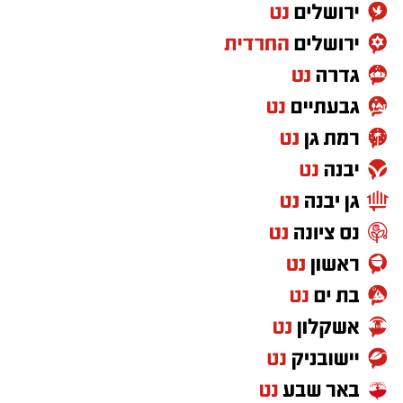
Protein Mineral Premium Pre Treatment
Shampoo
בנוסף, נמצא כי המוצר
HYDRO KERATIN PRO
HAIR STRAIGHTENING GEL
, שאף הוא אינו רשום
במאגרי משרד הבריאות, מסומן כמכיל
חומצה
גליאוקסילית
– רכיב האסור לשימוש בתכשירים
להחלקת שיער בישראל.
במשרד הבריאות מסבירים כי קיים קשר סיבתי בין
שימוש במוצרי החלקת שיער המכילים חומצה
גליאוקסילית לבין תופעות לוואי חמורות, ובהן
מקרים של
כשל כלייתי
שדווחו למשרד.
עוד נמסר כי בבדיקה שערכה המחלקה לתמרוקים
מול היצרן הרשום במאגר, חברת "תלתל", התברר
כי נמצאו בביקורת מוצרים הנושאים את השמות