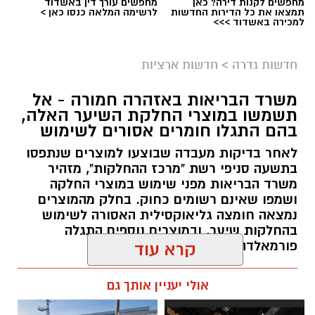
מחפשים לקנות דירה? כאן
מחפשים עורך דין באשדוד
תמצאו את כל הדירות החדשות
לרשימה המלאה כנסו כאן >
למכירה באשדוד >>>
חדשות גדרה
>
חדשות ארציות
משרד הבריאות באזהרה חמורה - אל
תשמשו במוצרי החלקת השיער האלה,
בהם התגלו חומרים אסורים לשימוש
לאחר בדיקות מעבדה שבוצעו למוצרים שנתפסו
בתשעה סניפי רשת "מרכז ההחלקות", מזהיר
משרד הבריאות מפני שימוש במוצרי החלקה
ושמפו שאינם רשומים כחוק. בחלק מהמוצרים
נמצאה חומצה גליאוקסילית האסורה לשימוש
בהחלקות שיער, ובמוצרים נוספים התגלה
פורמאלדהיד - חומר המוגדר כמסרטן
קרא עוד
מנהל האתר / 08:34 07.08.26
אולי יעניין אותך גם