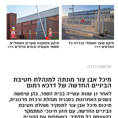
תיקון שער חשמלי בגדרה כל
תיקון והתקנת שערים חשמליים
הפרטים >>>
מסחר תעשיה ובתים פרטיים >>>
ישיבת מועצה בגדרה - ארכיון
חדשות גדרה
בצעד חריג ויוצא דופן התבקשו חברי מליאת
מיכל אבן צור מונתה למנהלת חטיבת
המועצה המקומית גדרה התבקשו באמצעות דואר
הביניים החדשה של דרכא רמום
אלקטרוני האם להשעות את מבקר המועצה, נגדו
לאחר 17 שנות עשייה בבית הספר, בהן שימשה
הוגשה תובענה לבית הדין למשמעת של עובדי
בשנים האחרונות כסגנית מנהלת ורכזת פדגוגית,
הרשויות המקומיות בעקבות תלונות על הטרדה
תיכנס מיכל אבן צור לתפקיד מנהלת חטיבת
מינית.
הביניים החדשה, עם חזון חינוכי המתמקד
בהעצמת כל תלמיד, בשותפות עם ההורים