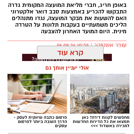
באופן חריג, חברי מליאת המועצה המקומית גדרה
התבקשו להכריע באמצעות סבב דואר אלקטרוני
האם להשעות את מבקר המועצה, נגדו מתנהלים
הליכים משמעתיים בעקבות תלונות על הטרדה
מינית. היום המועד האחרון להצבעה
עופר אשטוקר / 10:59 06.08.26
קרא עוד
אולי יעניין אותך גם
תגים:
מועצה מקומית גדרה
,
חשד להטרדה מינית
בגדרה
מחפשים לקנות דירה? כאן
פרסום כתבה שיווקית לעסק -
תמצאו את כל הדירות החדשות
הדרך הטובה ביותר לפרסום
למכירה באשדוד >>>
עסקים