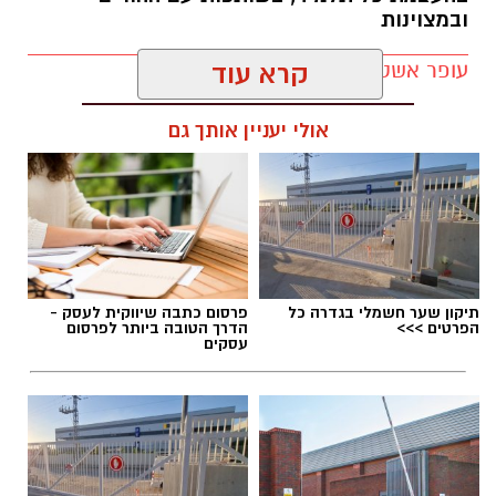
במסגרת ההליך, כל 15 חברי המליאה קיבלו פנייה
ובמצוינות
רשמית ובה התבקשו להשיב בדואר אלקטרוני האם
עופר אשטוקר / 21:10 05.08.26
קרא עוד
הם תומכים או מתנגדים להשעיית המבקר. המועד
האחרון למתן תשובה נקבע להיום (חמישי 6.8).
אולי יעניין אותך גם
המהלך מגיע לאחר שהמועצה הגישה לבית הדין
למשמעת תובענה נגד המבקר. בניגוד לעובדי רשות
רגילים, שאותם ניתן לבקש להשעות במסגרת
תגים:
חטיבת הביניים דרכא רמון
ההליך המשמעתי, מעמדו הסטטוטורי של מבקר
הרשות שונה, והחוק מחייב החלטה של מליאת
המועצה ברוב מיוחד של 12 מתוך 15 חברי המליאה
תיקון שער חשמלי בגדרה כל
פרסום כתבה שיווקית לעסק -
הפרטים >>>
הדרך הטובה ביותר לפרסום
לצורך השעייתו.
עסקים
כזכור, ניסיונות קודמים להשיג את הרוב הדרוש לא
צלחו, בין היתר לאחר שחלק מחברי האופוזיציה לא
השתתפו בהצבעות מסיבות פוליטיות.