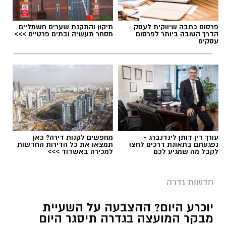
פרסום כתבה שיווקית לעסק -
תיקון והתקנת שערים חשמליים
הדרך הטובה ביותר לפרסום
מסחר תעשיה ובתים פרטיים >>>
עסקים
עורך דין דותן לינדנברג -
מחפשים לקנות דירה? כאן
נפגעתם בתאונת דרכים לחצו
תמצאו את כל הדירות החדשות
לקבל מה שמגיע לכם
למכירה באשדוד >>>
חדשות גדרה
יוכרע היום? ההצבעה על השעיית
מבקר המועצה בגדרה תיסגר היום