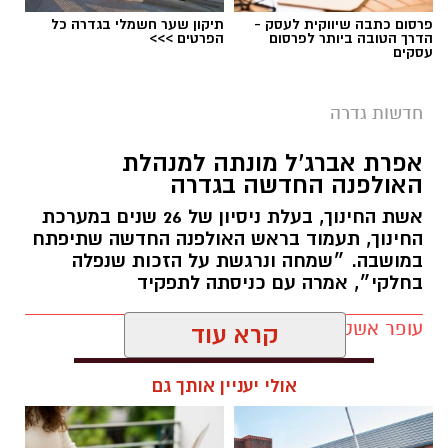
פרסום כתבה שיווקית לעסק -
תיקון שער חשמלי בגדרה כל
הדרך הטובה ביותר לפרסום
הפרטים >>>
עסקים
יש לכם מידע חשוב שטרם נחשף? צילומים מאירוע
חדשותי? מצאתם טעות בכתבה? נשמח שתשתפו
חדשות גדרה
אותנו
צילומים: משרד הבריאות
אפרת אברג’ל מונתה למנהלת
האולפנה החדשה בגדרה
משרד הבריאות פרסם אזהרה לציבור מפני שימוש
אשת החינוך, בעלת ניסיון של 26 שנים במערכת
במוצרי שיער נוספים שנתפסו במסגרת מבצע
החינוך, תעמוד בראש האולפנה החדשה שתיפתח
פיקוח שנערך בתשעה סניפי רשת "מרכז
במושבה. ״שמחה ונרגשת על הזכות שנפלה
בחלקי״, אמרה עם כניסתה לתפקיד
ההחלקות".
עופר אשטוקר / 07:41 07.08.26
האזהרה מתפרסמת לאחר שבדיקות מעבדה
הושלמו לכלל המוצרים שנאספו במהלך המבצע,
קרא עוד
ובהמשך להודעת משרד הבריאות שפורסמה בחודש
יולי.
אולי יעניין אותך גם