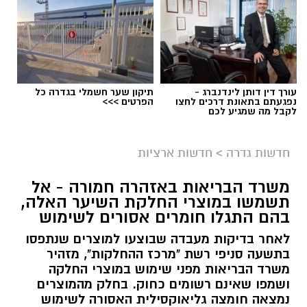
עורך דין דותן לינדנברג -
תיקון שער חשמלי בגדרה כל
נפגעתם בתאונת דרכים לחצו
הפרטים >>>
לקבל מה שמגיע לכם
גיוס
במסגרת התפקיד יידרש המועמד להוביל את תחום
חדשות גדרה
>
חדשות ארציות
החינוך וההדרכה במוזיאון, לנהל ולהוביל צוות
משרד הבריאות באזהרה חמורה - אל
מקצועי, לפתח תוכניות חינוכיות, ליצור אירועי תוכן
תשמשו במוצרי החלקת השיער האלה,
ופרויקטים ייחודיים ולעבוד מול קהלים מגוונים, תוך
בהם התגלו חומרים אסורים לשימוש
חיבור בין עולם התרבות, החינוך והקהילה.
לאחר בדיקות מעבדה שבוצעו למוצרים שנתפסו
בתשעה סניפי רשת "מרכז ההחלקות", מזהיר
בין דרישות התפקיד:
משרד הבריאות מפני שימוש במוצרי החלקה
ושמפו שאינם רשומים כחוק. בחלק מהמוצרים
תואר אקדמי המוכר על ידי המועצה להשכלה
נמצאה חומצה גליאוקסילית האסורה לשימוש