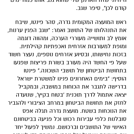
קודם לכן", סיפר שגב.
ראש המועצה המקומית גדרה, סהר פינטו, שיבח
את התנהלותו של התושב ואמר: "שגב הפגין ערנות,
אומץ לב ותושייה מעוררי הערכה, ומהווה דוגמה
ומופת למעורבות אזרחית ואכפתיות קהילתית.
בזכות נחישותו, ובסיוע אזרחים נוספים, נעצר חשוד
שעל פי החשד היה מעורב בשורת פריצות שפגעו
בתחושת הביטחון של תושבי השכונה." פינטו
הוסיף: "בימים האחרונים פנינו למשטרת ישראל
בדרישה לתגבר את הכוחות במושבה, ובמקביל
יצאה אתמול לדרך תוכנית 'בטוח בקיץ', שנועדה
לחזק את תחושת הביטחון במרחב הציבורי ולהגביר
את הנוכחות בשטח. מועצת גדרה תגלה אפס
סובלנות כלפי עבירות רכוש וכל פגיעה בביטחונם
האישי של התושבים וברכושם. נמשיך לפעול יחד