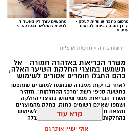
פרסום כתבה שיווקית לעסק -
מחפשים עורך דין באשדוד
הדרך הטובה ביותר לפרסום
לרשימה המלאה כנסו כאן >
עסקים
גיוס
במסגרת התפקיד יידרש המועמד להוביל את תחום
חדשות גדרה
>
חדשות ארציות
החינוך וההדרכה במוזיאון, לנהל ולהוביל צוות
משרד הבריאות באזהרה חמורה - אל
מקצועי, לפתח תוכניות חינוכיות, ליצור אירועי תוכן
תשמשו במוצרי החלקת השיער האלה,
ופרויקטים ייחודיים ולעבוד מול קהלים מגוונים, תוך
בהם התגלו חומרים אסורים לשימוש
חיבור בין עולם התרבות, החינוך והקהילה.
לאחר בדיקות מעבדה שבוצעו למוצרים שנתפסו
בתשעה סניפי רשת "מרכז ההחלקות", מזהיר
בין דרישות התפקיד:
משרד הבריאות מפני שימוש במוצרי החלקה
ושמפו שאינם רשומים כחוק. בחלק מהמוצרים
תואר אקדמי המוכר על ידי המועצה להשכלה
נמצאה חומצה גליאוקסילית האסורה לשימוש
בהחלקות שיער, ובמוצרים נוספים התגלה
גבוהה.
פורמאלדהיד - חומר המוגדר כמסרטן
קרא עוד
ניסיון בפיתוח הדרכה ועמידה מול קהל.