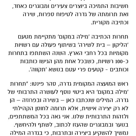
חשיבות התמיכה ביוצרים צעירים ומבוגרים כאחד,
ואת תרומתה של גדרה לטיפוח ספרות, שירה
וכתיבה מקורית.
תחרות הכתיבה 'מילה במקום' מתקיימת מטעם
'הליקון – בית לשירה' בשיתוף פעולה עם רשויות
מקומיות בכל רחבי הארץ. השנה השתתפו בתחרות
כ-100 רשויות, כשבכל אחת מהן הגישו כותבות
וכותבים - קטעים פרי עטם בנושא 'תקווה'.
ראש המועצה המקומית גדרה, סהר פינטו: "תחרות
'מילה במקום' היא ביטוי נוסף לעושרה התרבותי של
גדרה. המילים שנכתבו כאן – בשירה ובפרוזה – הן
לא רק יצירה אישית, אלא תרומה לחוסן הקהילתי
ולזהות התרבותית שלנו. אני גאה בכל המשתתפים,
בנוער ובמבוגרים שהעזו לכתוב, לשתף ולהיחשף.
נמשיך להשקיע ביצירה ובתרבות, כי בגדרה המילה