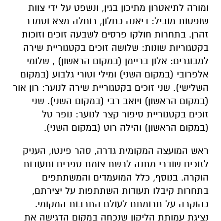
ומורה לתיאטרון מתיכון בגין, ונשפט על ידי צוות
שופטות מוביל: דיאנה כחלון, רוחלה מצא וסמדר
זהרן. בתחרות חולקו פרסים לשבעה זוכים וזוכות
בקטגוריות שונות: שלושה זוכים בקטגוריית שירה
למבוגרים: אלון בריימן (במקום הראשון) , שלומי
אלפרובי (במקום השני) ומילי וטורי גלבוע (במקום
השלישי). שני זוכים בקטגוריית שירה לנוער: רון אור
(במקום הראשון) ויואב רבי (במקום השני). שני
זוכים בקטגוריית סיפור קצר לנוער: נופר טל
(במקום הראשון) והילה רוט (במקום השני).
ראש המועצה המקומית גדרה, סהר פינטו, העניק
לזוכים שוברי מתנה לרשת צומת ספרים ותעודות
הוקרה. בנוסף, כלל המועמדים והמשתתפים
בתחרות קיבלו תעודות השתתפות על יצירתם,
כהוקרה על תרומתם לעולם התרבות המקומי.
נציגת עמותת הליקון שנכחה במקום הדגישה את