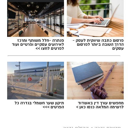
תגים:
הפנינג סקייטבורד בגדרה
פרסום כתבה שיווקית לעסק -
פנתרה -חלל משותף ומרכז
הדרך הטובה ביותר לפרסום
לאירועים עסקיים ופרטיים ועוד
עסקים
לפרטים לחצו >>
מחפשים עורך דין באשדוד
תיקון שער חשמלי בגדרה כל
לרשימה המלאה כנסו כאן >
הפרטים >>>
אילוסטרציה AI
חובבי הסקייטבורד הצעירים בגדרה מוזמנים