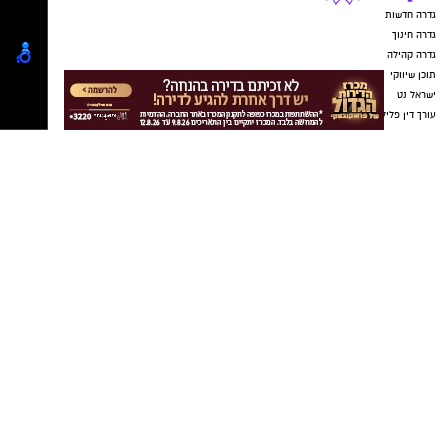
בתום הבדיקה החליט ראש אגף התנועה, ניצב חיים
שמואלי, לעדכן את ספי האכיפה בהתאם לניתוח
שנערך ולתנאי הדרך בפועל. במשטרה מסבירים כי
המטרה היא למקד את האכיפה במיוחד במקומות
שבהם קיימת סכנה מוגברת למשתמשי הדרך.
מה שלא נמסר לציבור הוא הנתון שמעניין נהגים
רבים במיוחד: מהם ספי האכיפה החדשים.
במשטרה לא מפרטים באיזו חריגה מהמהירות
המותרת תופעל כל מצלמה, וגם לא מציינים בכמה
משתנים הספים לעומת המצב הקיים.
הודעת המשטרה נמסרת מספר ימים לפני כניסת
השינוי לתוקף במטרה, לדבריה, לאפשר לנהגים
להיערך מראש. המסר שמבקשים באגף התנועה
להעביר הוא שלא כדאי לנסות לחשב את "מרווח
הביטחון" שמעל המהירות המותרת, אלא פשוט