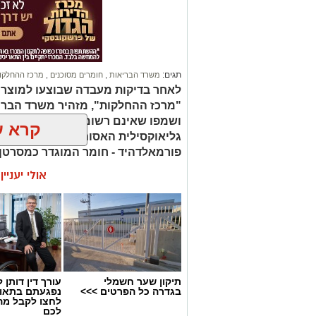
הבולטים בעיר.
לפרטים המלאים ולהגשת מועמדות ניתן
החברה העירונית:
להגשת מועמדות לחצו כאן
תגים:
משרד הבריאות
,
חומרים מסוכנים
,
מרכז ההחלקו
לאחר בדיקות מעבדה שבוצעו למוצר
יש לכם מידע חשוב שטרם נחשף? צילומים
"מרכז ההחלקות", מזהיר משרד הברי
בכתבה? נשמח שתשתפו אותנו
ושמפו שאינם רשומים כחוק. בחלק 
קרא ע
גליאוקסילית האסורה לשימוש בהחלק
פורמאלדהיד - חומר המוגדר כמסרטן
אולי יעניי
תיקון שער חשמלי
עורך דין דותן ל
בגדרה כל הפרטים >>>
נפגעתם בתאונ
לחצו לקבל מה
לכם