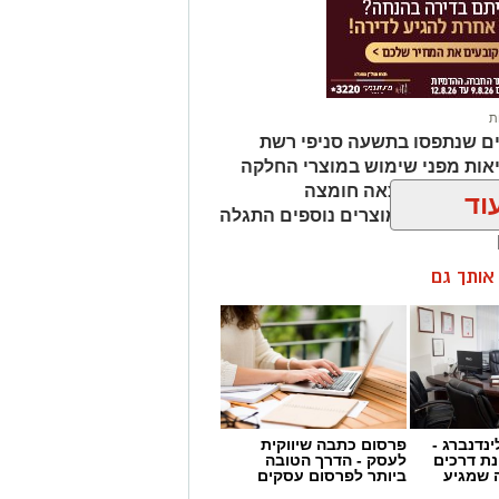
 להיכנס לעמוד הדרושים של
ת
ים שנתפסו בתשעה סניפי רשת
 מאירוע חדשותי? מצאתם טעות
אות מפני שימוש במוצרי החלקה
מהמוצרים נמצאה חומצה
וד
ות שיער, ובמוצרים נוספים התגלה
ן אותך גם
ינדנברג -
פרסום כתבה שיווקית
ת דרכים
לעסק - הדרך הטובה
 שמגיע
ביותר לפרסום עסקים