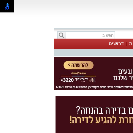
ת
דרושים