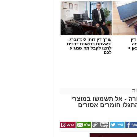
ין
עורך דין דותן לינדנברג -
 תחום החינוך וההדרכה במוזיאון, לנהל
מה
נפגעתם בתאונת דרכים
ן >
לחצו לקבל מה שמגיע
ת, ליצור אירועי תוכן ופרויקטים ייחודיים
לכם
 עולם התרבות, החינוך והקהילה.
השכלה גבוהה.
.
ת
ה - אל תשמשו במוצרי
 ואירועי תוכן.
גלו חומרים אסורים
 מועמדת בעלי "ראש מלא ברעיונות",
הילתית של אחד ממוסדות התרבות