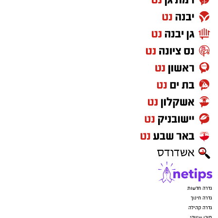
מתפללת לסיעתא דשמיא במסע החדש שלנו
בתקווה להביא בשורה טובה ומשמחת לציבור הדתי
יש לכם מידע חשוב שטרם נחשף? צילומים מאירוע
בגדרה.”
חדשותי? מצאתם טעות בכתבה? נשמח שתשתפו
בקהילת החינוך המקומית מאחלים לאברג’ל
אותנו
הצלחה רבה בתפקידה החדש, ומביעים תקווה כי
ניסיונה הרב, לצד תפיסתה החינוכית והערכית,
יסייעו לבסס את האולפנה כמוסד מוביל עבור
תלמידות גדרה והאזור.
יש לכם מידע חשוב שטרם נחשף? צילומים מאירוע
חדשותי? מצאתם טעות בכתבה? נשמח שתשתפו
אותנו
גדרה חדשות
גדרה חינוך
גדרה קהילה
תוכן שיווקי