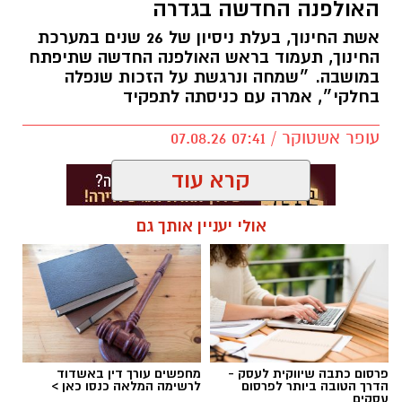
האולפנה החדשה בגדרה
משרד הבריאות פרסם אזהרה לציבור מפני שימוש
אשת החינוך, בעלת ניסיון של 26 שנים במערכת
במוצרי שיער נוספים שנתפסו במסגרת מבצע
החינוך, תעמוד בראש האולפנה החדשה שתיפתח
פיקוח שנערך בתשעה סניפי רשת "מרכז
במושבה. ״שמחה ונרגשת על הזכות שנפלה
בחלקי״, אמרה עם כניסתה לתפקיד
ההחלקות".
עופר אשטוקר / 07:41 07.08.26
האזהרה מתפרסמת לאחר שבדיקות מעבדה
הושלמו לכלל המוצרים שנאספו במהלך המבצע,
קרא עוד
ובהמשך להודעת משרד הבריאות שפורסמה בחודש
יולי.
אולי יעניין אותך גם
בין המוצרים שנמצאו ואינם רשומים במאגרי משרד
תגים:
אולפנה חדשה בגדרה
,
אפרת אברג׳ל
הבריאות, ולכן חל איסור לשווקם:
PROTEIN + MINERAL PREMIUM HAIR
STRAIGHTENING
פרסום כתבה שיווקית לעסק -
מחפשים עורך דין באשדוד
Protein Mineral Premium Pre Treatment
הדרך הטובה ביותר לפרסום
לרשימה המלאה כנסו כאן >
עסקים