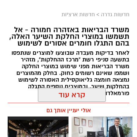
במסגרת התפקיד יידרש המועמד להוביל את תחום
חדשות גדרה
>
חדשות ארציות
החינוך וההדרכה במוזיאון, לנהל ולהוביל צוות
משרד הבריאות באזהרה חמורה - אל
מקצועי, לפתח תוכניות חינוכיות, ליצור אירועי תוכן
תשמשו במוצרי החלקת השיער האלה,
ופרויקטים ייחודיים ולעבוד מול קהלים מגוונים, תוך
בהם התגלו חומרים אסורים לשימוש
חיבור בין עולם התרבות, החינוך והקהילה.
לאחר בדיקות מעבדה שבוצעו למוצרים שנתפסו
בתשעה סניפי רשת "מרכז ההחלקות", מזהיר
בין דרישות התפקיד:
משרד הבריאות מפני שימוש במוצרי החלקה
ושמפו שאינם רשומים כחוק. בחלק מהמוצרים
תואר אקדמי המוכר על ידי המועצה להשכלה
נמצאה חומצה גליאוקסילית האסורה לשימוש
בהחלקות שיער, ובמוצרים נוספים התגלה
גבוהה.
פורמאלדהיד - חומר המוגדר כמסרטן
קרא עוד
ניסיון בפיתוח הדרכה ועמידה מול קהל.
ניסיון ויכולת בניהול והובלת צוות.
מנהל האתר / 08:34 07.08.26
אולי יעניין אותך גם
יכולת לפיתוח והפקת פרויקטים מיוחדים
ואירועי תוכן.
חשיבה עצמאית ורב־תחומית.
יחסי אנוש מצוינים, יוזמה ויצירתיות.