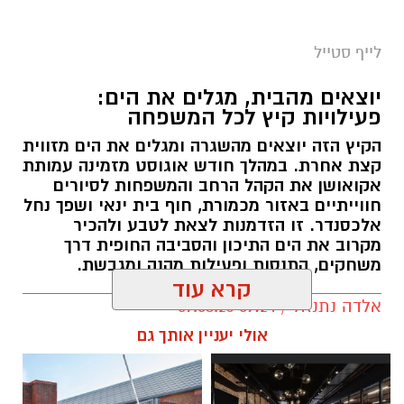
לייף סטייל
יוצאים מהבית, מגלים את הים:
פעילויות קיץ לכל המשפחה
הקיץ הזה יוצאים מהשגרה ומגלים את הים מזווית
קצת אחרת. במהלך חודש אוגוסט מזמינה עמותת
אקואושן את הקהל הרחב והמשפחות לסיורים
חווייתיים באזור מכמורת, חוף בית ינאי ושפך נחל
אלכסנדר. זו הזדמנות לצאת לטבע ולהכיר
מקרוב את הים התיכון והסביבה החופית דרך
משחקים, התנסות ופעילות מהנה ומגבשת.
קרא עוד
אלדה נתנאל / 09:24 07.08.26
אולי יעניין אותך גם