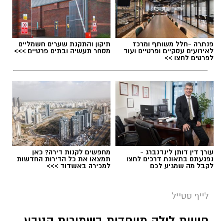
תגים:
טיול
פנתרה -חלל משותף ומרכז
תיקון והתקנת שערים חשמליים
לאירועים עסקיים ופרטיים ועוד
מסחר תעשיה ובתים פרטיים >>>
לפרטים לחצו >>
עורך דין דותן לינדנברג -
מחפשים לקנות דירה? כאן
נפגעתם בתאונת דרכים לחצו
תמצאו את כל הדירות החדשות
לקבל מה שמגיע לכם
למכירה באשדוד >>>
סיורי משפחות- צילום מיקה וולוב, אקואושן
לייף סטייל
במהלך הפעילות יכירו המשתתפים את הטבע
חוויות לילה מיוחדות בשמורות הטבע