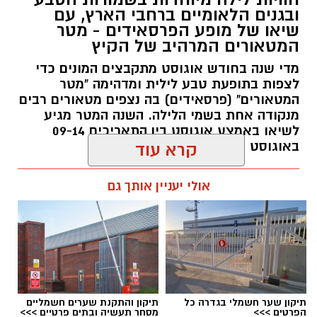
הייחודי של אזור שפך נחל אלכסנדר, את בעלי
ובגנים הלאומיים ברחבי הארץ, עם
שיאו של מופע הפרסאידים - מטר
החיים והצמחים המאפיינים אותו ואת המערכת
המטאורים המרהיב של הקיץ
האקולוגית המקומית. בהמשך יגיעו למרכז החינוך
מדי שנה בחודש אוגוסט מתקבצים המונים כדי
הימי "מגלים" של אקואושן, שם יוכלו להתבונן בדגם
לצפות בתופעת טבע לילית ומדהימה "מטר
חי של חוף סלעי בישראל ולהכיר מקרוב את בעלי
המטאורים" (פרסאידים) בה נצפים מטאורים רבים
החיים הימיים החיים בו. במהלך הסיור ייחשפו גם
מנקודה אחת בשמי הלילה. השנה המטר מגיע
לאתגרים המשפיעים על הסביבה הימית, ובהם
לשיאו באמצע אוגוסט בין התאריכים 09-14
פסולת ובעיקר פלסטיק, וילמדו באופן חווייתי כיצד
באוגוסט 2026.
קרא עוד
ניתן לשמור על הים ולסייע בהגנה עליו.
אלדה נתנאל / 12:27 28.07.26
אולי יעניין אותך גם
מועדי הסיורים:
24 באוגוסט, יום שני, בשעות 9:00-12:00 הורים
וילדים
24 באוגוסט, יום שני, בשעות 16:30-19:30 הורים
וילדים
תגים:
מטר המטאורים
26 באוגוסט, יום רביעי, בשעות 9:00-12:00 מבוגרים
תיקון שער חשמלי בגדרה כל
תיקון והתקנת שערים חשמליים
(גילאי 16+)
הפרטים >>>
מסחר תעשיה ובתים פרטיים >>>