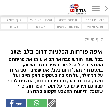
חדשות גדרה
תרבות גדרה
המגזין השבועי
לייף סטייל
פנאי ואוכל
צרכנות ועסקים
משפט
נשים
לייף סטייל
איפה פורחות הכלניות דרום בלב 2025
בכל שנה, חודש פברואר מביא עימו את פריחתם
המרהיבה של הכלניות בצפון הנגב. השנה,
במסגרת יוזמת 'דרום בלב', אנו שמים דגש מיוחד
על הקהילה, על תמיכה בעסקים המקומיים ועל
חיזוק הדרום. בעקבות פניות רבות, החלטנו לרכז
עבורכם מידע עדכני על מוקדי הפריחה, כדי
שתוכלו ליהנות מהטבע הקסום במלואו.