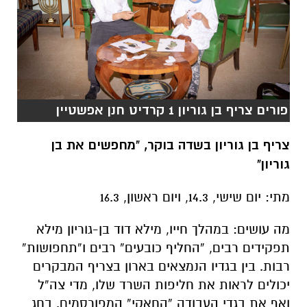
פורים צריף בן גוריון 1 קרדיט חנן אפשטיין
צריף בן גוריון בשדה בוקר, "מחפשים את בן
גוריון"
מתי: יום שישי, 14.3, ויום ראשון, 16.3
מה עושים: במהלך חייו, מילא דוד בן-גוריון מילא
תפקידים רבים, “החליף כובעים” רבים ו”תחפושות”
רבות.
בין בגדיו הנמצאים בארון בצריף המבקרים
יכולים לראות את חליפות השרד שלו, מדי צה”ל
ואף את בגדי העבודה “החאקי” המפורסמים
. בחג