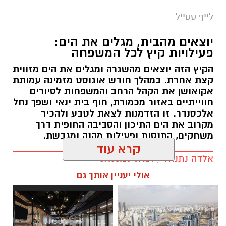
לייף סטייל
יוצאים מהבית, מגלים את הים:
פעילויות קיץ לכל המשפחה
הקיץ הזה יוצאים מהשגרה ומגלים את הים מזווית
קצת אחרת. במהלך חודש אוגוסט מזמינה עמותת
אקואושן את הקהל הרחב והמשפחות לסיורים
חווייתיים באזור מכמורת, חוף בית ינאי ושפך נחל
אלכסנדר. זו הזדמנות לצאת לטבע ולהכיר
מקרוב את הים התיכון והסביבה החופית דרך
משחקים, התנסות ופעילות מהנה ומגבשת.
קרא עוד
אלדה נתנאל / 09:24 07.08.26
אולי יעניין אותך גם