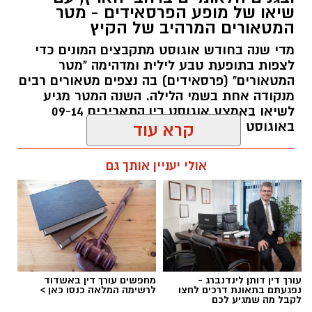
שיאו של מופע הפרסאידים - מטר
החיים והצמחים המאפיינים אותו ואת המערכת
המטאורים המרהיב של הקיץ
האקולוגית המקומית. בהמשך יגיעו למרכז החינוך
מדי שנה בחודש אוגוסט מתקבצים המונים כדי
הימי "מגלים" של אקואושן, שם יוכלו להתבונן בדגם
לצפות בתופעת טבע לילית ומדהימה "מטר
חי של חוף סלעי בישראל ולהכיר מקרוב את בעלי
המטאורים" (פרסאידים) בה נצפים מטאורים רבים
החיים הימיים החיים בו. במהלך הסיור ייחשפו גם
מנקודה אחת בשמי הלילה. השנה המטר מגיע
לאתגרים המשפיעים על הסביבה הימית, ובהם
לשיאו באמצע אוגוסט בין התאריכים 09-14
פסולת ובעיקר פלסטיק, וילמדו באופן חווייתי כיצד
באוגוסט 2026.
קרא עוד
ניתן לשמור על הים ולסייע בהגנה עליו.
אלדה נתנאל / 12:27 28.07.26
אולי יעניין אותך גם
מועדי הסיורים:
24 באוגוסט, יום שני, בשעות 9:00-12:00 הורים
וילדים
24 באוגוסט, יום שני, בשעות 16:30-19:30 הורים
וילדים
תגים:
מטר המטאורים
26 באוגוסט, יום רביעי, בשעות 9:00-12:00 מבוגרים
עורך דין דותן לינדנברג -
מחפשים עורך דין באשדוד
(גילאי 16+)
נפגעתם בתאונת דרכים לחצו
לרשימה המלאה כנסו כאן >
כשהשמש שוקעת והשמיים מתכסים באלפי כוכבים,
לקבל מה שמגיע לכם
27 באוגוסט, יום חמישי, בשעות 16:30-19:30 הורים