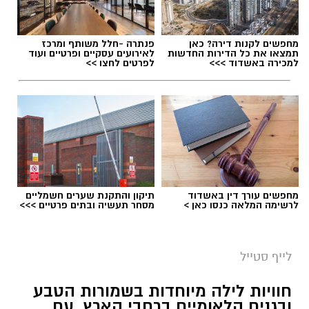
תגים:
טיול
מחפשים לקנות דירה? כאן
פנתרה -חלל משותף ומרכז
תמצאו את כל הדירות החדשות
לאירועים עסקיים ופרטיים ועוד
למכירה באשדוד >>>
לפרטים לחצו >>
מחפשים עורך דין באשדוד
תיקון והתקנת שערים חשמליים
לרשימה המלאה כנסו כאן >
מסחר תעשיה ובתים פרטיים >>>
סיורי משפחות- צילום מיקה וולוב, אקואושן
לייף סטייל
במהלך הפעילות יכירו המשתתפים את הטבע
חוויות לילה מיוחדות בשמורות הטבע
הייחודי של אזור שפך נחל אלכסנדר, את בעלי
ובגנים הלאומיים ברחבי הארץ, עם