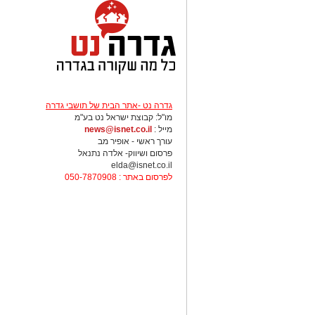
יש לכם מידע חשוב שטרם נחשף? צילומים
בכתבה? נשמח שתשתפו אותנו
גדרה נט -אתר הבית של תושבי גדרה
מו"ל: קבוצת ישראל נט בע"מ
מייל :
news@isnet.co.il
עורך ראשי - אופיר מב
פרסום ושיווק- אלדה נתנאל
elda@isnet.co.il
לפרסום באתר : 050-7870908