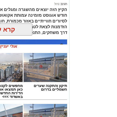
תגים:
טיול
הקיץ הזה יוצאים מהשגרה ומגלים את
חודש אוגוסט מזמינה עמותת אקואו
לסיורים חווייתיים באזור מכמורת, חוף
הזדמנות לצאת לטבע ולהכיר מקרוב א
קרא ע
דרך משחקים, התנסות ופעילות מהנה
אולי יעניי
תיקון והתקנה שערים
מחפשים לקנות
חשמליים בדרום
כאן תמצאו את
הדירות החדשו
באשדוד >>>