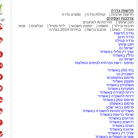
חדשות גדרה
חדשות ארציות
קהילת גדרה
ספורט גדרה
צרכנות ועסקים
 מאירוע חדשותי? מצאתם טעות
קבו
תוכן שיווקי
הדרכת AI לארגונים
תרבות ובידור
משפט
המגזין השבועי
לייף סטייל
הבלוגים
פנאי
ואוכל
נשים
אהבנו ברשת
בחירות 2024 בגדרה
גדרה חדשות
גדרה חינוך
גדרה קהילה
תוכן שיווקי
ישראל נט
עורך דין פלילי באשדוד
נדל"ן באשדוד
ישראל נט
נטיפס - רשת חברתית לטיפים והמלצות
-
בתי מלון באשדוד
יישובניק נט
פרסום במקומונים
מקומון אשדוד
משלוחים באשדוד
מסעדות באשדוד
דירות למכירה באשדוד
דירות להשכרה באשדוד
פרסום עסק באשדוד
פרסום באשקלון
פרסום בבאר שבע
משרדים וחנויות להשכרה באשדוד
שרותי בריאות באשדוד
אירועים באשדוד
דרושים באשדוד
חוגים באשדוד
ארנונה באשדוד
עורכי דין באשדוד
שערים חשמליים באשדוד