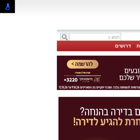
ת
דרושים