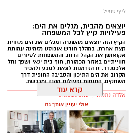
לייף סטייל
יוצאים מהבית, מגלים את הים:
פעילויות קיץ לכל המשפחה
הקיץ הזה יוצאים מהשגרה ומגלים את הים מזווית
קצת אחרת. במהלך חודש אוגוסט מזמינה עמותת
אקואושן את הקהל הרחב והמשפחות לסיורים
חווייתיים באזור מכמורת, חוף בית ינאי ושפך נחל
אלכסנדר. זו הזדמנות לצאת לטבע ולהכיר
מקרוב את הים התיכון והסביבה החופית דרך
משחקים, התנסות ופעילות מהנה ומגבשת.
קרא עוד
אלדה נתנאל / 09:24 07.08.26
אולי יעניין אותך גם