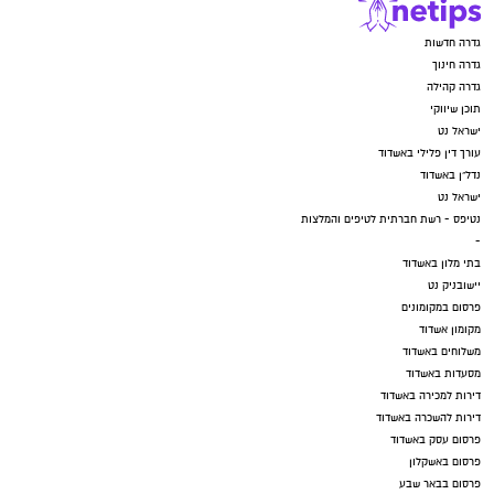
גדרה חדשות
גדרה חינוך
גדרה קהילה
תוכן שיווקי
ישראל נט
עורך דין פלילי באשדוד
נדל"ן באשדוד
ישראל נט
נטיפס - רשת חברתית לטיפים והמלצות
-
בתי מלון באשדוד
יישובניק נט
פרסום במקומונים
מקומון אשדוד
משלוחים באשדוד
מסעדות באשדוד
דירות למכירה באשדוד
דירות להשכרה באשדוד
פרסום עסק באשדוד
פרסום באשקלון
פרסום בבאר שבע