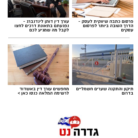
תגים:
טיול
פרסום כתבה שיווקית לעסק -
עורך דין דותן לינדנברג -
הדרך הטובה ביותר לפרסום
נפגעתם בתאונת דרכים לחצו
עסקים
לקבל מה שמגיע לכם
תיקון והתקנה שערים חשמליים
מחפשים עורך דין באשדוד
בדרום
לרשימה המלאה כנסו כאן >
סיורי משפחות- צילום מיקה וולוב, אקואושן
במהלך הפעילות יכירו המשתתפים את הטבע
הייחודי של אזור שפך נחל אלכסנדר, את בעלי