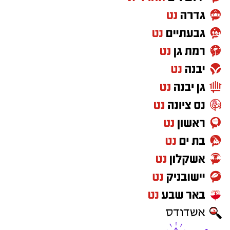
27 באוגוסט, יום חמישי, בשעות 16:30-19:30 הורים
וילדים
לפרטים נוספים
והרשמה:
https://bit.ly/summer26ecoocean
יש לכם מידע חשוב שטרם נחשף? צילומים מאירוע
חדשותי? מצאתם טעות בכתבה? נשמח שתשתפו
אותנו