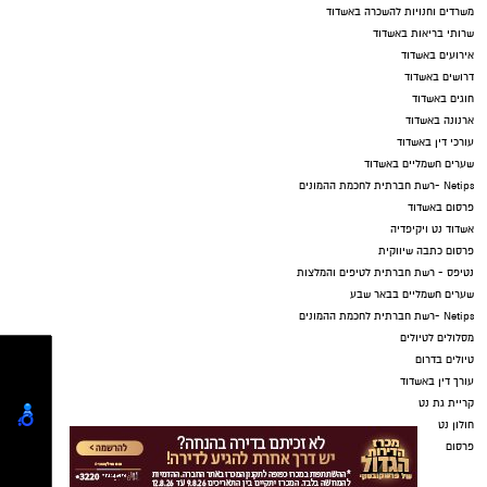
משרדים וחנויות להשכרה באשדוד
שרותי בריאות באשדוד
אירועים באשדוד
דרושים באשדוד
חוגים באשדוד
ארנונה באשדוד
עורכי דין באשדוד
שערים חשמליים באשדוד
Netips -רשת חברתית לחכמת ההמונים
פרסום באשדוד
אשדוד נט ויקיפדיה
פרסום כתבה שיווקית
נטיפס - רשת חברתית לטיפים והמלצות
שערים חשמליים בבאר שבע
Netips -רשת חברתית לחכמת ההמונים
מסלולים לטיולים
טיולים בדרום
עורך דין באשדוד
קריית גת נט
חולון נט
פרסום