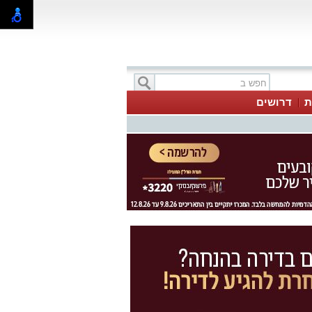
ת
דרושים