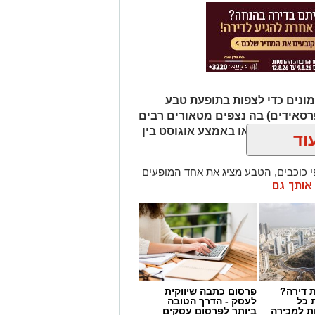
ונים כדי לצפות בתופעת טבע
רסאידים) בה נצפים מטאורים רבים
ר מגיע לשיאו באמצע אוגוסט בין
וד
כוכבים, הטבע מציג את אחד המופעים
ן אותך גם
 ההזדמנות לעצור לרגע, להתרחק
ולגלות עולם שלם של כוכבים, כוכבי
כדור הארץ עם השובל של כוכב השביט
ד שבו ניתן לראות מטאורים רבים בלי
שימוש באמצעי ראייה. בשיא המטר, קצב המטאורים הנראים מגיע ל-80 עד 100
 דירה?
פרסום כתבה שיווקית
 כל
לעסק - הדרך הטובה
ת למכירה
ביותר לפרסום עסקים
קסומים תחת כיפת השמיים, עם חוויות