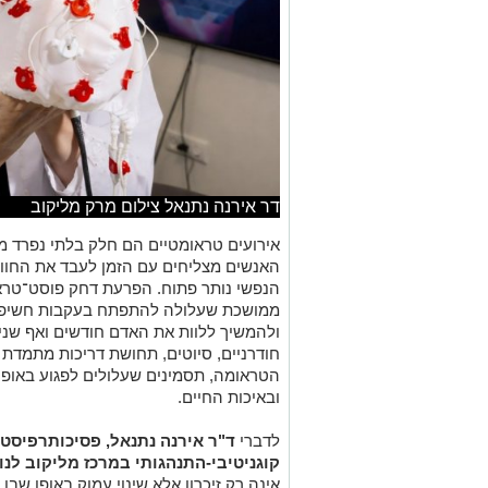
דר אירנה נתנאל צילום מרק מליקוב
אירועים טראומטיים הם חלק בלתי נפרד מה
האנשים מצליחים עם הזמן לעבד את החווי
ממושכת שעלולה להתפתח בעקבות חשיפה ל
ולהמשיך ללוות את האדם חודשים ואף שני
חודרניים, סיוטים, תחושת דריכות מתמדת
הטראומה, תסמינים שעלולים לפגוע באופ
ובאיכות החיים.
לדברי
ד"ר אירנה נתנאל, פסיכותרפיסט
קוגניטיבי-התנהגותי במרכז מליקוב לנ
אינה רק זיכרון אלא שינוי עמוק באופן שב