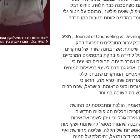
ם כשהסכנה כבר חלפה. נוירופידבק
ל, שאינו פולשני, מבוסס על ניטור גלי
מד בהדרגה לווסת תגובות כמו חרדה,
מחקר שפורסם בכתב העת האקדמיJournal of Counseling & Development , מציג
פידבק עבור הסובלים מהפרעת דחק
. מדובר בסקירה שיטתית אשר בחנה שורה של מחקרים
ביל לירידה מובהקת בתסמינים המרכזיים
ועוררות יתר. החוקרים מציינים כי
 אלא גם תרם לשינוי בפעילות המוחית
ומטיים. המחקרים שנבחנו כללו
ואזרחים שחוו טראומה, והראו כי
רים וסוגי טראומה. בישראל, שבה רבים
שורה חשובה במיוחד.
אומה, הולכת ומתבססת גם תחושת
רית והכלים הטיפוליים החדשים
זירת גורל וכי ניתן לשפר את איכות
ההבנה שהמוח מסוגל להשתנות ושקיימות
ח לאפשרות של הקלה, שליטה מחודשת ואף
ברי ד"ר נתנאל, "היכולת של המוח