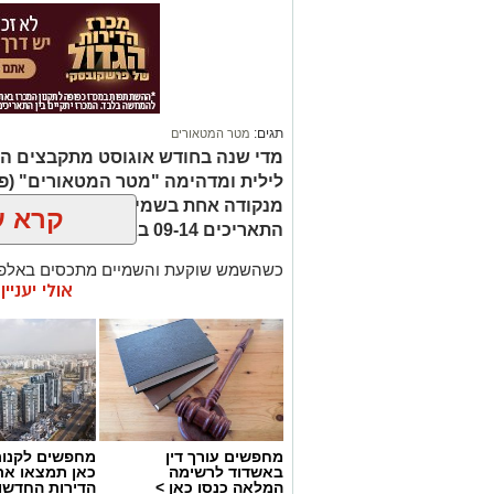
תגים:
מטר המטאורים
מדי שנה בחודש אוגוסט מתקבצים המ
לילית ומדהימה "מטר המטאורים" (פ
מנקודה אחת בשמי הלילה. השנה המט
קרא ע
התאריכים 09-14 באוגוסט 2026.
כשהשמש שוקעת והשמיים מתכסים באלפי 
אולי יעניי
המרהיבים של השנה - מטר הפרסאידים. זו
מאורות העיר, להרים את המבט אל השמיים 
לכת, ערפיליות וסיפורי חלל.
מטר הפרסאידים, מתרחש כתוצאה ממפגש 
סוויפט-טאטל, הוא נחשב כמטר גדול במיוח
מטאורים בשעה.
מחפשים עורך דין
מחפשים לקנות
באשדוד לרשימה
כאן תמצאו את
המלאה כנסו כאן >
הדירות החדשו
רשות הטבע והגנים מזמינה אתכם ללילות 