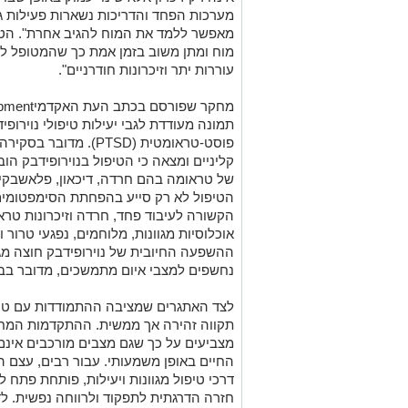
מערכות הפחד והדריכות נשארות פעילות ג
מאפשר ללמד את המוח להגיב אחרת". הטיפו
מוח ומתן משוב בזמן אמת כך שהמטופל לו
עוררות יתר וזיכרונות חודרניים".
תמונה מעודדת לגבי יעילות טיפולי נוירו
פוסט-טראומטית (PTSD)
קליניים ומצאה כי הטיפול בנוירופידבק הו
של טראומה בהם חרדה, דיכאון, פלאשבקים 
הטיפול לא רק סייע בהפחתת הסימפטומים,
הקשורה לעיבוד פחד, חרדה וזיכרונות טרא
אוכלוסיות מגוונות, מלוחמים, נפגעי טרור 
ההשפעה החיובית של נוירופידבק חוצה מגז
נחשפים למצבי איום מתמשכים, מדובר בב
לצד האתגרים שמציבה ההתמודדות עם טר
תקווה זהירה אך ממשית. ההתקדמות המחק
מצביעים על כך שגם מצבים מורכבים אינם ג
החיים באופן משמעותי. עבור רבים, עצם 
דרכי טיפול מגוונות ויעילות, פותחת פת
חזרה הדרגתית לתפקוד ולרווחה נפשית.
לד