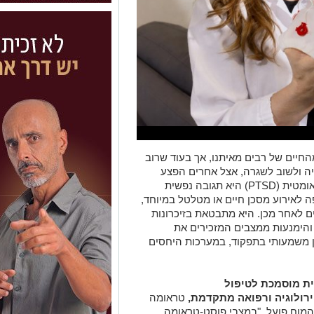
חיים של רבים מאיתנו, אך בעוד שרוב
ה ולשוב לשגרה, אצל אחרים הפצע
הנפשי נותר פתוח. הפרעת דחק פוסט־טראומטית (PTSD) היא תגובה נפשית
אירוע מסכן חיים או מטלטל במיוחד,
ם לאחר מכן. היא מתבטאת בזיכרונות
 והימנעות ממצבים המזכירים את
ן משמעותי בתפקוד, במערכות היחסים
ית מוסמכת לטיפול
וירולוגיה ורפואה מתקדמת,
טראומה
ו המוח פועל. "במצבי פוסט-טראומה,