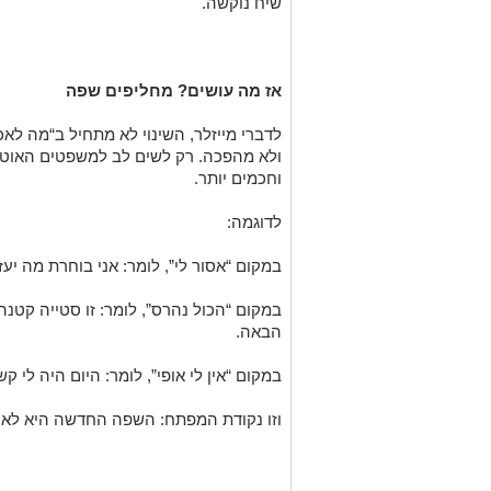
שיח נוקשה.
אז מה עושים? מחליפים שפה
לדברי מייזלר, השינוי לא מתחיל ב“מה לאכ
ולא מהפכה. רק לשים לב למשפטים האוטומ
וחכמים יותר.
לדוגמה:
במקום “אסור לי”, לומר: אני בוחרת מה יעז
במקום “הכול נהרס”, לומר: זו סטייה קטנה
הבאה.
במקום “אין לי אופי”, לומר: היום היה לי ק
וזו נקודת המפתח: השפה החדשה היא לא וי