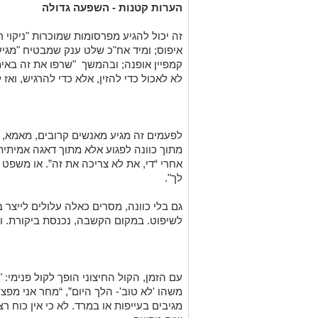
הערות קטנות - השפעה גדולה
זה יכול להגיע מפרסומות שמוכרות "ניקוי ר
איפוס; ומיד אח"כ שלט ענק שמבטיח "מגי
לא לאכול כדי להזין, אלא כדי להרגיש, ואז 
לפעמים זה מגיע מאנשים קרובים, מאמא, א
מתוך כוונה לפגוע אלא מתוך דאגה אמיתית:
אחרי “די, את לא צריכה את זה”. או משפט
לך".
גם בלי כוונה, מסרים כאלה עלולים לייצר ב
לשיפוט. במקום הקשבה, נכנסת ביקורת. ו
עם הזמן, הקול החיצוני הופך לקול פנימי: "
משהו 'לא טוב'- הלך היום”, “מחר אני מפצה
מגיבים בעייפות או במרד. לא כי אין כוח 