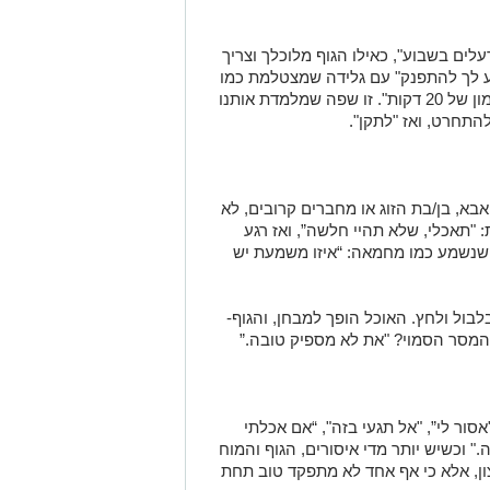
עלים בשבוע", כאילו הגוף מלוכלך וצריך
ע לך להתפנק" עם גלידה שמצטלמת כמו
קמפיין אופנה; ובהמשך "שרפו את זה באימון של 20 דקות". זו שפה שמלמדת אותנו
להתחרט, ואז "לתקן".
בא, בן/בת הזוג או מחברים קרובים, לא
 "תאכלי, שלא תהיי חלשה”, ואז רגע
 שנשמע כמו מחמאה: “איזו משמעת יש
לבול ולחץ. האוכל הופך למבחן, והגוף-
המסר הסמוי? "את לא מספיק טובה.”
אסור לי”, "אל תגעי בזה", “אם אכלתי
." וכשיש יותר מדי איסורים, הגוף והמוח
רצון, אלא כי אף אחד לא מתפקד טוב תחת