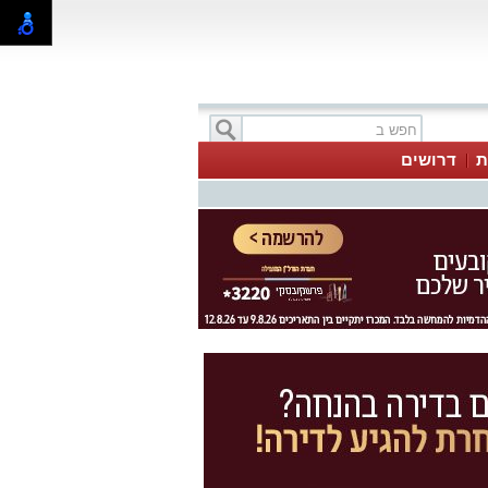
ת
דרושים