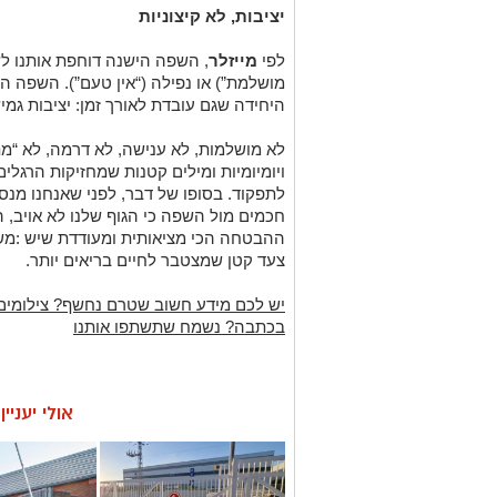
יציבות, לא קיצוניות
לפי
מייזלר
, השפה הישנה דוחפת אותנו לשנ
מושלמת”) או נפילה (“אין טעם”). השפה 
היחידה שגם עובדת לאורך זמן: יציבות גמי
לא מושלמות, לא ענישה, לא דרמה, לא “מ
ויומיומיות ומילים קטנות שמחזיקות הרגלים
לתפקוד.
בסופו של דבר, לפני שאנחנו מנסי
חכמים מול השפה
כי הגוף שלנו לא אויב, 
ההבטחה הכי מציאותית ומעודדת שיש
:מש
צעד קטן שמצטבר לחיים בריאים יותר.
יש לכם מידע חשוב שטרם נחשף? צילומים
בכתבה? נשמח שתשתפו אותנו
אולי יעניי