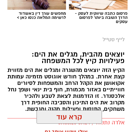
פרסום כתבה שיווקית לעסק -
מחפשים עורך דין באשדוד
הדרך הטובה ביותר לפרסום
לרשימה המלאה כנסו כאן >
עסקים
לייף סטייל
יוצאים מהבית, מגלים את הים:
פעילויות קיץ לכל המשפחה
הקיץ הזה יוצאים מהשגרה ומגלים את הים מזווית
קצת אחרת. במהלך חודש אוגוסט מזמינה עמותת
אקואושן את הקהל הרחב והמשפחות לסיורים
חווייתיים באזור מכמורת, חוף בית ינאי ושפך נחל
אלכסנדר. זו הזדמנות לצאת לטבע ולהכיר
מקרוב את הים התיכון והסביבה החופית דרך
משחקים, התנסות ופעילות מהנה ומגבשת.
קרא עוד
אלדה נתנאל / 09:24 07.08.26